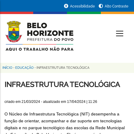
Pular
Portal
Acessibilidade
Alto Contraste
para
da
o
conteúdo
Prefeitura
O
principal
de
Belo
Horizonte
INÍCIO
-
EDUCAÇÃO
-
INFRAESTRUTURA TECNOLÓGICA
Trilha
de
INFRAESTRUTURA TECNOLÓGICA
navegação
criado em
21/03/2024
- atualizado em
17/04/2024 | 11:26
O Núcleo de Infraestrutura Tecnológica (NIT) desempenha a
função de orientar, acompanhar e dar suporte em tecnologias
digitais e no parque tecnológico das escolas da Rede Municipal