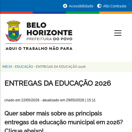
Pular
Portal
Acessibilidade
Alto Contraste
para
da
o
conteúdo
Prefeitura
O
principal
de
Belo
Horizonte
INÍCIO
-
EDUCAÇÃO
-
ENTREGAS DA EDUCAÇÃO 2026
Trilha
de
ENTREGAS DA EDUCAÇÃO 2026
navegação
criado em
22/05/2026
- atualizado em
29/05/2026 | 15:11
Quer saber mais sobre as principais
entregas da educação municipal em 2026?
Clique abaixo!