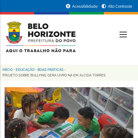
Pular
Portal
Acessibilidade
Alto Contraste
para
da
o
conteúdo
Prefeitura
O
principal
de
Belo
Horizonte
INÍCIO
-
EDUCAÇÃO
-
BOAS PRÁTICAS
-
Trilha
PROJETO SOBRE BULLYING GERA LIVRO NA EM ALCIDA TORRES
de
navegação