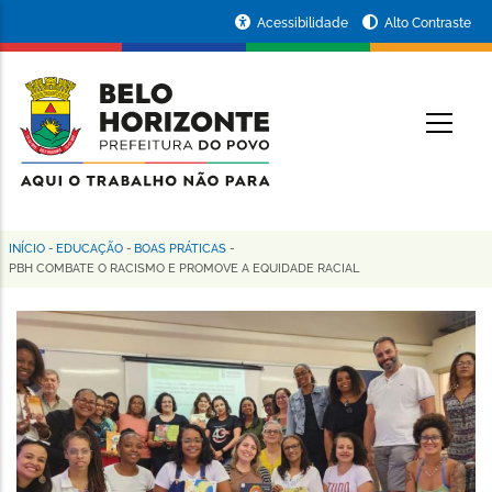
Pular
Portal
Acessibilidade
Alto Contraste
para
da
o
conteúdo
Prefeitura
O
principal
de
Belo
Horizonte
INÍCIO
-
EDUCAÇÃO
-
BOAS PRÁTICAS
-
Trilha
PBH COMBATE O RACISMO E PROMOVE A EQUIDADE RACIAL
de
navegação