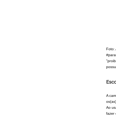
Foto:
#para
"proi
possu
Esco
A cam
os(as
Ao us
fazer