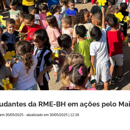
udantes da RME-BH em ações pelo Mai
 em
30/05/2025
- atualizado em
30/05/2025 | 12:26