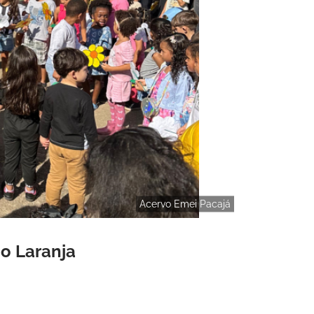
Acervo Emei Pacajá
o Laranja