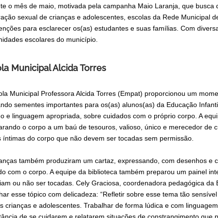
te o mês de maio, motivada pela campanha Maio Laranja, que busca da
ração sexual de crianças e adolescentes, escolas da Rede Municipal
venções para esclarecer os(as) estudantes e suas famílias. Com divers
idades escolares do município.
la Municipal Alcida Torres
ola Municipal Professora Alcida Torres (Empat) proporcionou um mome
ando sementes importantes para os(as) alunos(as) da Educação Infantil
ho e linguagem apropriada, sobre cuidados com o próprio corpo. A equ
rando o corpo a um baú de tesouros, valioso, único e merecedor de cu
s íntimas do corpo que não devem ser tocadas sem permissão.
ianças também produziram um cartaz, expressando, com desenhos e co
do com o corpo. A equipe da biblioteca também preparou um painel int
iam ou não ser tocadas. Cely Graciosa, coordenadora pedagógica da E
lhar esse tópico com delicadeza: “Refletir sobre esse tema tão sensíve
s crianças e adolescentes. Trabalhar de forma lúdica e com linguage
tância de se cuidarem e relatarem situações de constrangimento que p