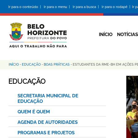
Pular
Ir para o conteúdo |
Ir para o menu |
Ir para a busca |
Ir para o rodapé |
Ir 
para
o
conteúdo
principal
INÍCIO
NOTÍCIAS
INÍCIO
-
EDUCAÇÃO
-
BOAS PRÁTICAS
-
ESTUDANTES DA RME-BH EM AÇÕES PE
Trilha
de
EDUCAÇÃO
navegação
SECRETARIA MUNICIPAL DE
EDUCAÇÃO
QUEM É QUEM
AGENDA DE AUTORIDADES
PROGRAMAS E PROJETOS