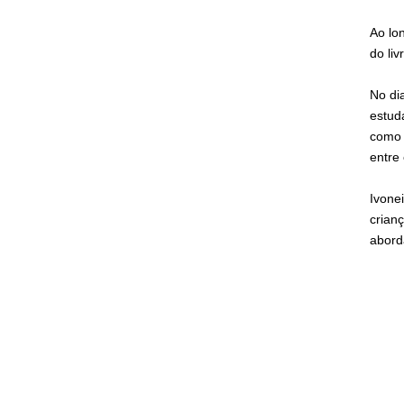
Ao lo
do li
No di
estud
como 
entre
Ivone
crian
abord