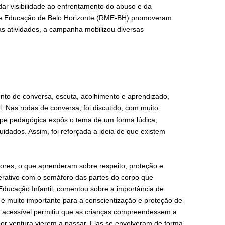
r visibilidade ao enfrentamento do abuso e da
 de Educação de Belo Horizonte (RME-BH) promoveram
as atividades, a campanha mobilizou diversas
nto de conversa, escuta, acolhimento e aprendizado,
. Nas rodas de conversa, foi discutido, com muito
ipe pedagógica expôs o tema de um forma lúdica,
idados. Assim, foi reforçada a ideia de que existem
res, o que aprenderam sobre respeito, proteção e
erativo com o semáforo das partes do corpo que
ducação Infantil, comentou sobre a importância de
l é muito importante para a conscientização e proteção de
m acessível permitiu que as crianças compreendessem a
or ventura vierem a passar. Elas se envolveram de forma