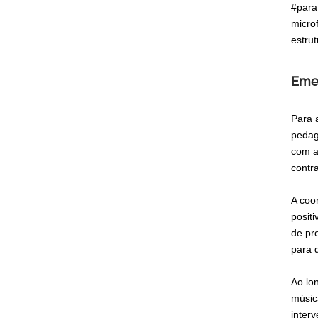
#para
micro
estru
Emei
Para 
pedag
com a
contra
A coo
posit
de pr
para 
Ao lo
músic
inter