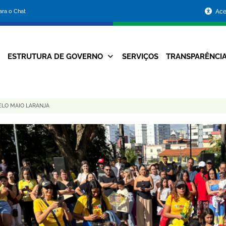
Portal
para o Chat
Ace
da
Prefeitura
ESTRUTURA DE GOVERNO
SERVIÇOS
TRANSPARÊNCI
Navegação
de
Principal
Belo
LO MAIO LARANJA
Horizonte