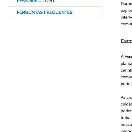
PESSOAIS – LGPD
Duran
explo
PERGUNTAS FREQUENTES
inter
comun
Esco
A Esc
plant
carin
compa
parte
As cr
cuida
poder
traba
nossa
impor