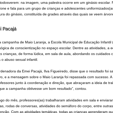
todosverem: na imagem, uma palestra ocorre em um ginásio escolar.
fone e fala para um grupo de crianças e adolescentes uniformizados(as
tura do ginásio, constituída de grades através das quais se veem árvore
 Pacajá
a campanha de Maio Laranja, a Escola Municipal de Educação Infantil
ógica de conscientização no espaço escolar. Dentre as atividades, a e
s crianças, de forma lúdica, em sala de aula, abordando os cuidados
 o abuso sexual infantil.
rdenadora da Emei Pacajá, Ilva Figueiredo, disse que o resultado foi sa
ivo, e a mensagem sobre o Maio Laranja foi repassada com sucesso. A p
ofessores junto à coordenação e direção, que abraçaram a ideia de tra
que a campanha obtivesse um bom resultado”, contou.
ngo do mês, professores(as) trabalharam atividades em sala e enviara
as, rodas de conversas, atividades do semáforo do corpo, entre outra
venção. Com as atividades temáticas, todas as crianças aprenderam q