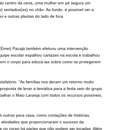
 No centro da cena, uma mulher em pé segura um
) sentados(as) no chão. Ao fundo, é possível ver a
s e outras plantas do lado de fora.
 (Emei) Pacajá também efetuou uma intervenção
quipe escolar espalhou cartazes na escola e trabalhou
 com o corpo para educá-las sobre como se protegerem
tisfatório. “As famílias nos deram um retorno muito
roposta de levar a temática para a festa veio do grupo
balhar o Maio Laranja com todos os recursos possíveis,
m outras para casa, como contações de histórias,
s atividades que proporcionaram o sucesso da
ue no corpo há partes que não podem ser tocadas. Além