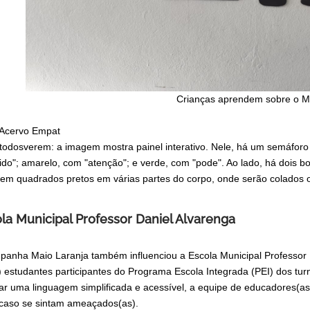
Crianças aprendem sobre o M
 Acervo Empat
todosverem: a imagem mostra painel interativo. Nele, há um semáforo v
bido"; amarelo, com "atenção"; e verde, com "pode". Ao lado, há doi
em quadrados pretos em várias partes do corpo, onde serão colados os
la Municipal Professor Daniel Alvarenga
panha Maio Laranja também influenciou a Escola Municipal Professor 
) estudantes participantes do Programa Escola Integrada (PEI) dos turn
ar uma linguagem simplificada e acessível, a equipe de educadores(as
 caso se sintam ameaçados(as).