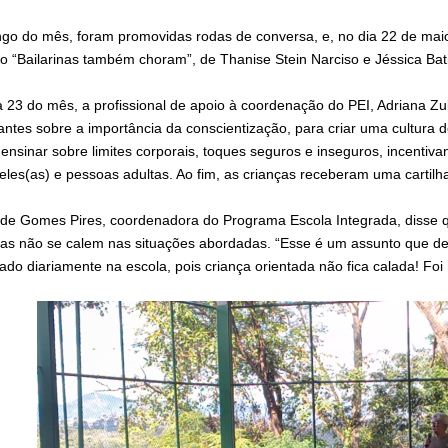
ngo do mês, foram promovidas rodas de conversa, e, no dia 22 de maio,
vro “Bailarinas também choram”, de Thanise Stein Narciso e Jéssica Bat
a 23 do mês, a profissional de apoio à coordenação do PEI, Adriana Zul
antes sobre a importância da conscientização, para criar uma cultura d
ensinar sobre limites corporais, toques seguros e inseguros, incentiv
 eles(as) e pessoas adultas. Ao fim, as crianças receberam uma cartilh
ide Gomes Pires, coordenadora do Programa Escola Integrada, disse q
ças não se calem nas situações abordadas. “Esse é um assunto que dev
ado diariamente na escola, pois criança orientada não fica calada! Fo