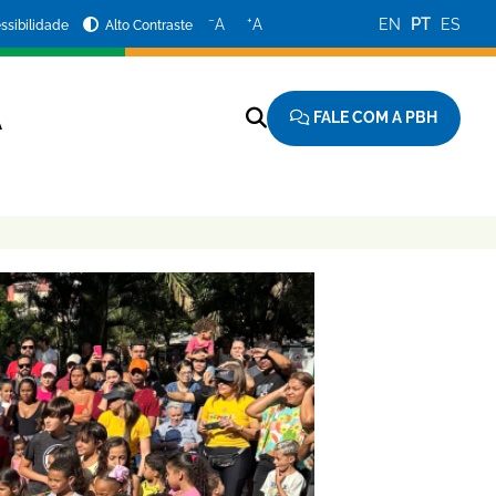
−
+
A
A
EN
PT
ES
ssibilidade
Alto Contraste
FALE COM A PBH
A