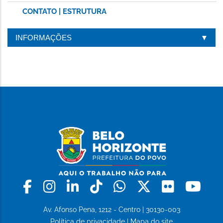
CONTATO | ESTRUTURA
INFORMAÇÕES
Facebook
Instagram
Linkedin
Tiktok
Whatsapp
X
Flickr
Yo
Av. Afonso Pena, 1212 - Centro | 30130-003
Política de privacidade
|
Mapa do site