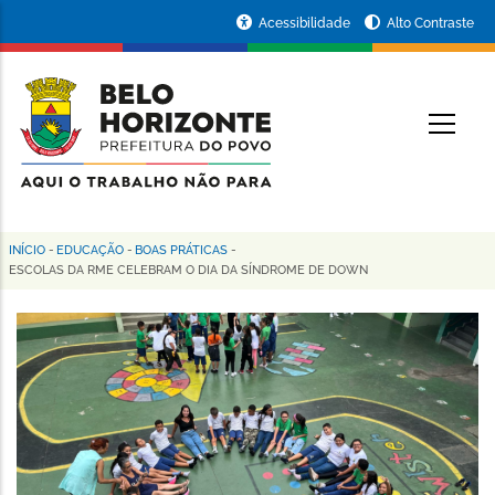
Pular
Portal
Acessibilidade
Alto Contraste
para
da
o
conteúdo
Prefeitura
O
principal
de
Belo
Horizonte
INÍCIO
-
EDUCAÇÃO
-
BOAS PRÁTICAS
-
Trilha
ESCOLAS DA RME CELEBRAM O DIA DA SÍNDROME DE DOWN
de
navegação