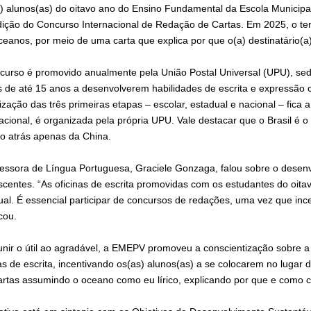
) alunos(as) do oitavo ano do Ensino Fundamental da Escola Municipa
dição do Concurso Internacional de Redação de Cartas. Em 2025, o te
ceanos, por meio de uma carta que explica por que o(a) destinatário(a
curso é promovido anualmente pela União Postal Universal (UPU), sedi
 de até 15 anos a desenvolverem habilidades de escrita e expressão cri
zação das três primeiras etapas – escolar, estadual e nacional – fica a
nacional, é organizada pela própria UPU. Vale destacar que o Brasil 
do atrás apenas da China.
fessora de Língua Portuguesa, Graciele Gonzaga, falou sobre o desenv
scentes. “As oficinas de escrita promovidas com os estudantes do oita
tual. É essencial participar de concursos de redações, uma vez que inc
cou.
unir o útil ao agradável, a EMEPV promoveu a conscientização sobre 
as de escrita, incentivando os(as) alunos(as) a se colocarem no lugar 
artas assumindo o oceano como eu lírico, explicando por que e como cu