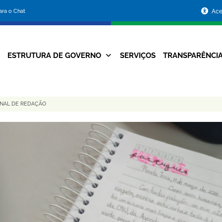
Portal
para o Chat
Ace
da
Prefeitura
ESTRUTURA DE GOVERNO
SERVIÇOS
TRANSPARÊNCI
Navegação
de
Principal
Belo
ONAL DE REDAÇÃO
Horizonte