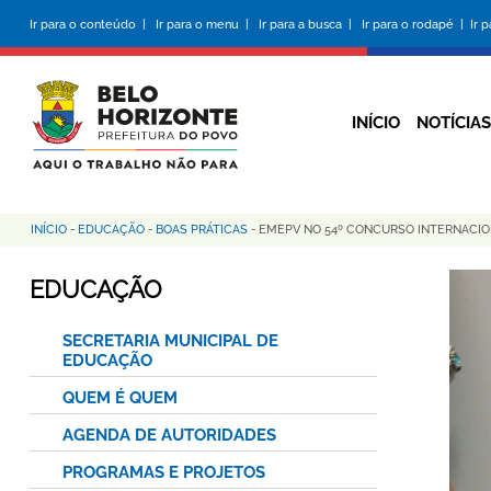
Pular
Ir para o conteúdo |
Ir para o menu |
Ir para a busca |
Ir para o rodapé |
Ir 
para
o
conteúdo
principal
INÍCIO
NOTÍCIAS
INÍCIO
-
EDUCAÇÃO
-
BOAS PRÁTICAS
-
EMEPV NO 54º CONCURSO INTERNACI
Trilha
de
EDUCAÇÃO
navegação
SECRETARIA MUNICIPAL DE
EDUCAÇÃO
QUEM É QUEM
AGENDA DE AUTORIDADES
PROGRAMAS E PROJETOS