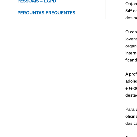
PESSOAIS – LGPD
Os(as
54ª e
PERGUNTAS FREQUENTES
dos o
O con
jovens
organi
inter
fican
A pro
adole
e tex
desta
Para 
oficin
das c