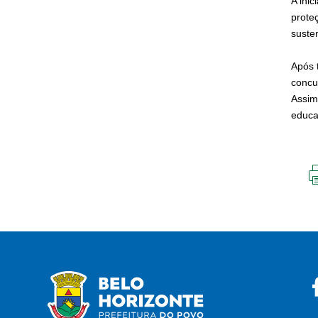
A ini
prote
suste
Após 
concu
Assim
educa