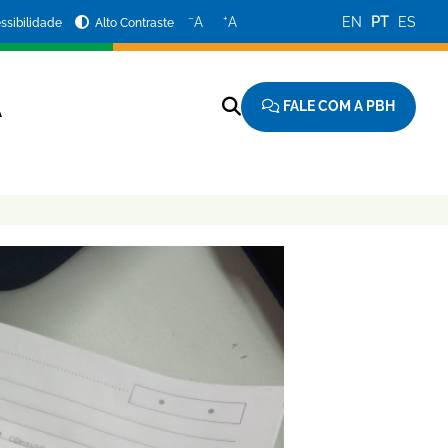
−
+
A
A
EN
PT
ES
ssibilidade
Alto Contraste
FALE COM A PBH
A