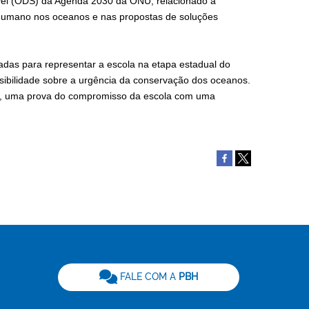
ável (ODS) da Agenda 2030 da ONU, relacionado à
o humano nos oceanos e nas propostas de soluções
das para representar a escola na etapa estadual do
sibilidade sobre a urgência da conservação dos oceanos.
sim, uma prova do compromisso da escola com uma
be
FALE COM A
PBH