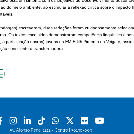
ciativa está em sintonia com os Objetivos de Desenvolvimento Sustent
ção do meio ambiente, ao estimular a reflexão crítica sobre o impact
ntáveis.
todos(as) escreverem, duas redações foram cuidadosamente seleciona
rso. Os textos escolhidos demonstraram competência linguística e sen
, a participação dos(as) jovens da EM Edith Pimenta da Veiga é, as
ção consciente e transformadora.
IMPRIMIR
ESTA
PÁGINA
Facebook
Instagram
Linkedin
Tiktok
Whatsapp
X
Flickr
Youtu
Av. Afonso Pena, 1212 - Centro | 30130-003