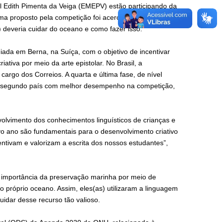
l Edith Pimenta da Veiga (EMEPV) estão participando da
ma proposto pela competição foi acerca da conservação
) deveria cuidar do oceano e como fazer isso.
ada em Berna, na Suíça, com o objetivo de incentivar
ativa por meio da arte epistolar. No Brasil, a
 cargo dos Correios. A quarta e última fase, de nível
é o segundo país com melhor desempenho na competição,
olvimento dos conhecimentos linguísticos de crianças e
vo ano são fundamentais para o desenvolvimento criativo
entivam e valorizam a escrita dos nossos estudantes”,
a importância da preservação marinha por meio de
do próprio oceano. Assim, eles(as) utilizaram a linguagem
idar desse recurso tão valioso.