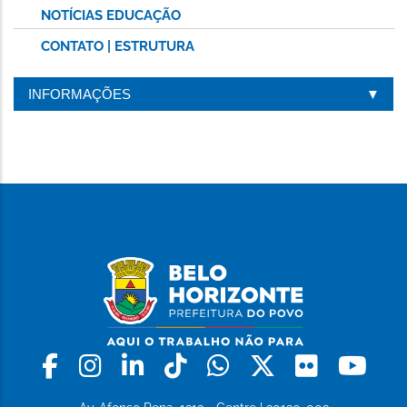
NOTÍCIAS EDUCAÇÃO
CONTATO | ESTRUTURA
INFORMAÇÕES
Facebook
Instagram
Linkedin
Tiktok
Whatsapp
X
Flickr
Yo