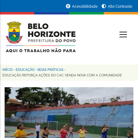
Pular
Portal
Acessibilidade
Alto Contraste
para
da
o
conteúdo
Prefeitura
O
principal
de
Belo
Horizonte
INÍCIO
-
EDUCAÇÃO
-
BOAS PRÁTICAS
-
Trilha
EDUCAÇÃO REFORÇA AÇÕES DO CAC VENDA NOVA COM A COMUNIDADE
de
navegação