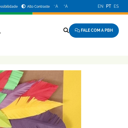
−
+
A
A
EN
PT
ES
ssibilidade
Alto Contraste
FALE COM A PBH
A