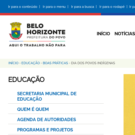
Pular
Ir para o conteúdo |
Ir para o menu |
Ir para a busca |
Ir para o rodapé |
Ir 
para
o
conteúdo
principal
INÍCIO
NOTÍCIAS
INÍCIO
-
EDUCAÇÃO
-
BOAS PRÁTICAS
-
DIA DOS POVOS INDÍGENAS
Trilha
de
EDUCAÇÃO
navegação
SECRETARIA MUNICIPAL DE
EDUCAÇÃO
QUEM É QUEM
AGENDA DE AUTORIDADES
PROGRAMAS E PROJETOS