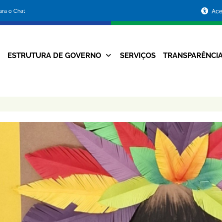
Portal
para o Chat
Ace
da
Prefeitura
ESTRUTURA DE GOVERNO
SERVIÇOS
TRANSPARÊNCI
Navegação
de
Principal
Belo
Horizonte