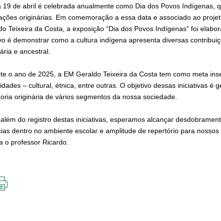
a 19 de abril é celebrada anualmente como Dia dos Povos Indígenas, q
ações originárias. Em comemoração a essa data e associado ao projet
do Teixeira da Costa, a exposição “Dia dos Povos Indígenas” foi elabor
ivo é demonstrar como a cultura indígena apresenta diversas contribui
tária e ancestral.
te o ano de 2025, a EM Geraldo Teixeira da Costa tem como meta ins
idades – cultural, étnica, entre outras. O objetivo dessas iniciativas é
oria originária de vários segmentos da nossa sociedade.
 além do registro destas iniciativas, esperamos alcançar desdobrame
cias dentro no ambiente escolar e amplitude de repertório para nossos
a o professor Ricardo.
IMPRIMIR
ESTA
PÁGINA