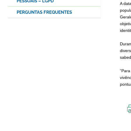
PESSOAIS – LGPD
A dat
popul
PERGUNTAS FREQUENTES
Geral
objet
identi
Duran
divers
sabed
“Para
vivên
pontu