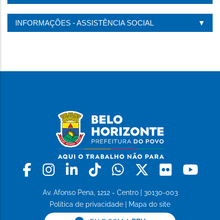
INFORMAÇÕES - ASSISTÊNCIA SOCIAL
Facebook
Instagram
Linkedin
Tiktok
Whatsapp
X
Flickr
Yo
Av. Afonso Pena, 1212 - Centro | 30130-003
Política de privacidade
|
Mapa do site