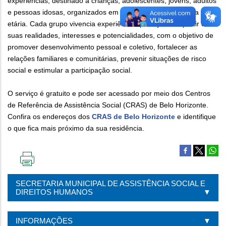
experiências, destinado a crianças, adolescentes, jovens, adultos
e pessoas idosas, organizados em grupos de acordo com a faixa
etária. Cada grupo vivencia experiências planejadas a partir das
suas realidades, interesses e potencialidades, com o objetivo de
promover desenvolvimento pessoal e coletivo, fortalecer as
relações familiares e comunitárias, prevenir situações de risco
social e estimular a participação social.
O serviço é gratuito e pode ser acessado por meio dos Centros
de Referência de Assistência Social (CRAS) de Belo Horizonte.
Confira os endereços dos
CRAS de Belo Horizonte
e identifique
o que fica mais próximo da sua residência.
IMPRIMIR
ESTA
SECRETARIA MUNICIPAL DE ASSISTÊNCIA SOCIAL E
PÁGINA
DIREITOS HUMANOS
INFORMAÇÕES