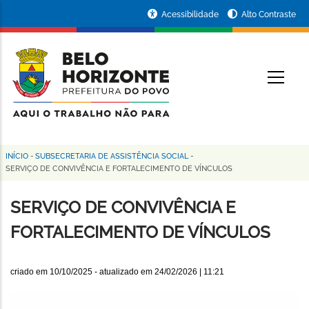
Pular
Portal
Acessibilidade
Alto Contraste
para
da
o
conteúdo
Prefeitura
O
principal
de
Belo
Horizonte
INÍCIO
-
SUBSECRETARIA DE ASSISTÊNCIA SOCIAL
-
Trilha
SERVIÇO DE CONVIVÊNCIA E FORTALECIMENTO DE VÍNCULOS
de
SERVIÇO DE CONVIVÊNCIA E
navegação
FORTALECIMENTO DE VÍNCULOS
criado em
10/10/2025
- atualizado em
24/02/2026 | 11:21