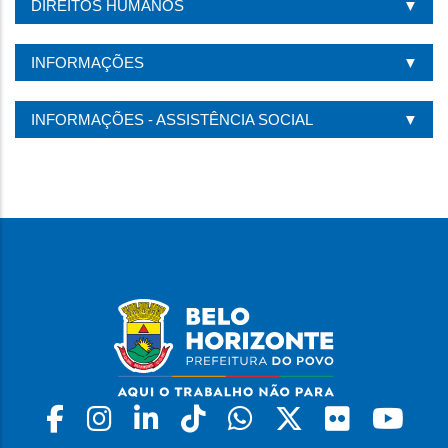
DIREITOS HUMANOS
INFORMAÇÕES
INFORMAÇÕES - ASSISTÊNCIA SOCIAL
Facebook
Instagram
Linkedin
Tiktok
Whatsapp
X
Flickr
Yo