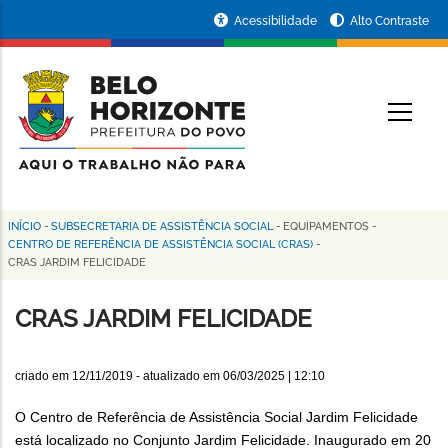
Pular
Portal
Acessibilidade
Alto Contraste
para
da
o
conteúdo
Prefeitura
O
principal
de
Belo
Horizonte
INÍCIO
-
SUBSECRETARIA DE ASSISTÊNCIA SOCIAL
-
EQUIPAMENTOS
-
Trilha
CENTRO DE REFERÊNCIA DE ASSISTÊNCIA SOCIAL (CRAS)
-
CRAS JARDIM FELICIDADE
de
navegação
CRAS JARDIM FELICIDADE
criado em
12/11/2019
- atualizado em
06/03/2025 | 12:10
O Centro de Referência de Assistência Social Jardim Felicidade
está localizado no Conjunto Jardim Felicidade. Inaugurado em 20