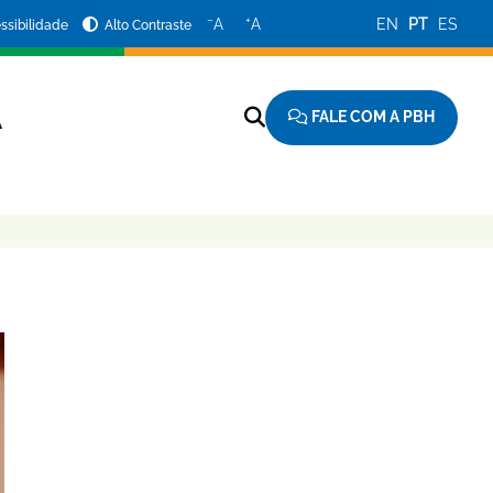
−
+
A
A
EN
PT
ES
ssibilidade
Alto Contraste
FALE COM A PBH
A