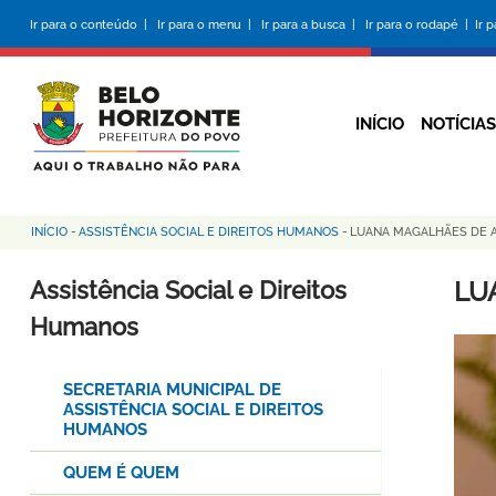
Pular
Ir para o conteúdo |
Ir para o menu |
Ir para a busca |
Ir para o rodapé |
Ir 
para
o
conteúdo
principal
INÍCIO
NOTÍCIAS
INÍCIO
-
ASSISTÊNCIA SOCIAL E DIREITOS HUMANOS
-
LUANA MAGALHÃES DE 
Trilha
de
Assistência Social e Direitos
LU
navegação
Humanos
SECRETARIA MUNICIPAL DE
ASSISTÊNCIA SOCIAL E DIREITOS
HUMANOS
QUEM É QUEM