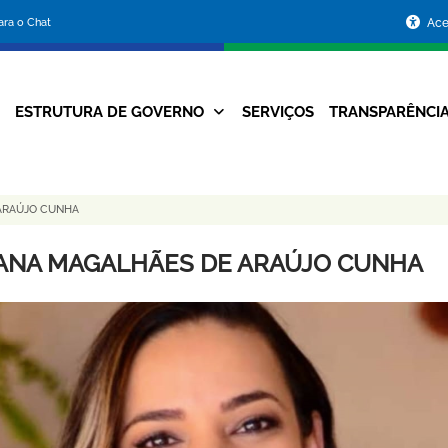
Portal
para o Chat
Ace
da
Prefeitura
ESTRUTURA DE GOVERNO
SERVIÇOS
TRANSPARÊNCI
Navegação
de
Principal
Belo
ARAÚJO CUNHA
Horizonte
ANA MAGALHÃES DE ARAÚJO CUNHA