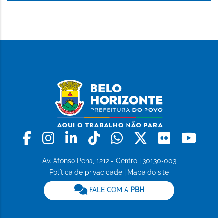
Facebook
Instagram
Linkedin
Tiktok
Whatsapp
X
Flickr
Yo
Av. Afonso Pena, 1212 - Centro | 30130-003
Política de privacidade
|
Mapa do site
FALE COM A
PBH