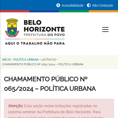
Pular
Portal
Acessibilidade
Alto Contraste
para
da
o
conteúdo
Prefeitura
O
principal
de
Belo
Horizonte
INÍCIO
-
POLÍTICA URBANA
-
LICITACAO
-
Trilha
CHAMAMENTO PÚBLICO Nº 065/2024 – POLÍTICA URBANA
de
CHAMAMENTO PÚBLICO Nº
navegação
065/2024 – POLÍTICA URBANA
Atenção:
Esta seção reúne licitações registradas no
sistema anterior da Prefeitura de Belo Horizonte. Para
consultar as licitações já migradas para o novo sistema,