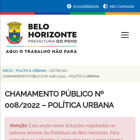
Pular
Portal
Acessibilidade
Alto Contraste
para
da
o
conteúdo
Prefeitura
O
principal
de
Belo
Horizonte
INÍCIO
-
POLÍTICA URBANA
-
LICITACAO
-
Trilha
CHAMAMENTO PÚBLICO Nº 008/2022 – POLÍTICA URBANA
de
CHAMAMENTO PÚBLICO Nº
navegação
008/2022 – POLÍTICA URBANA
Atenção:
Esta seção reúne licitações registradas no
sistema anterior da Prefeitura de Belo Horizonte. Para
consultar as licitações já migradas para o novo sistema,