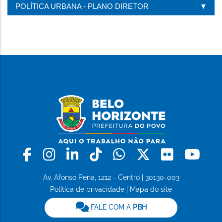
POLÍTICA URBANA - PLANO DIRETOR
Facebook
Instagram
Linkedin
Tiktok
Whatsapp
X
Flickr
Yo
Av. Afonso Pena, 1212 - Centro | 30130-003
Política de privacidade
|
Mapa do site
FALE COM A
PBH