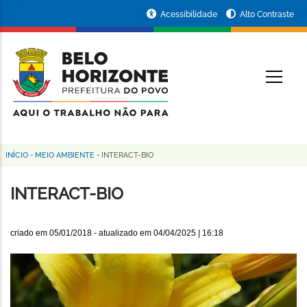
Pular
Portal
Acessibilidade
Alto Contraste
para
da
o
conteúdo
Prefeitura
O
principal
de
Belo
Horizonte
INÍCIO
-
MEIO AMBIENTE
-
INTERACT-BIO
Trilha
de
INTERACT-BIO
navegação
criado em
05/01/2018
- atualizado em
04/04/2025 | 16:18