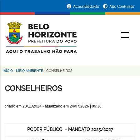
Pular
Portal
Acessibilidade
Alto Contraste
para
da
o
conteúdo
Prefeitura
O
principal
de
Belo
Horizonte
INÍCIO
-
MEIO AMBIENTE
-
CONSELHEIROS
Trilha
de
CONSELHEIROS
navegação
criado em
28/11/2024
- atualizado em
24/07/2026 | 09:38
PODER PÚBLICO - MANDATO 2025/2027