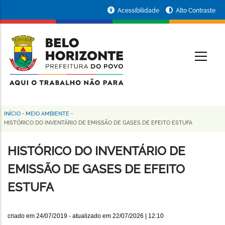
Pular
Portal
Acessibilidade
Alto Contraste
para
da
o
conteúdo
Prefeitura
O
principal
de
Belo
Horizonte
INÍCIO
-
MEIO AMBIENTE
-
Trilha
HISTÓRICO DO INVENTÁRIO DE EMISSÃO DE GASES DE EFEITO ESTUFA
de
HISTÓRICO DO INVENTÁRIO DE
navegação
EMISSÃO DE GASES DE EFEITO
ESTUFA
criado em
24/07/2019
- atualizado em
22/07/2026 | 12:10