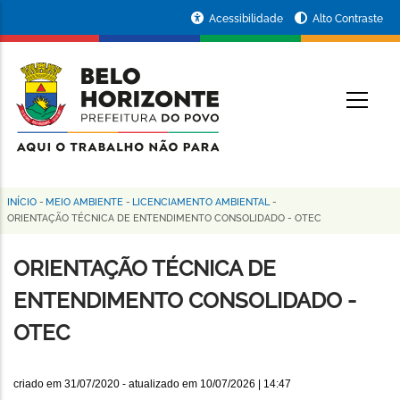
Pular
Portal
Acessibilidade
Alto Contraste
para
da
o
conteúdo
Prefeitura
O
principal
de
Belo
Horizonte
INÍCIO
-
MEIO AMBIENTE
-
LICENCIAMENTO AMBIENTAL
-
Trilha
ORIENTAÇÃO TÉCNICA DE ENTENDIMENTO CONSOLIDADO - OTEC
de
ORIENTAÇÃO TÉCNICA DE
navegação
ENTENDIMENTO CONSOLIDADO -
OTEC
criado em
31/07/2020
- atualizado em
10/07/2026 | 14:47