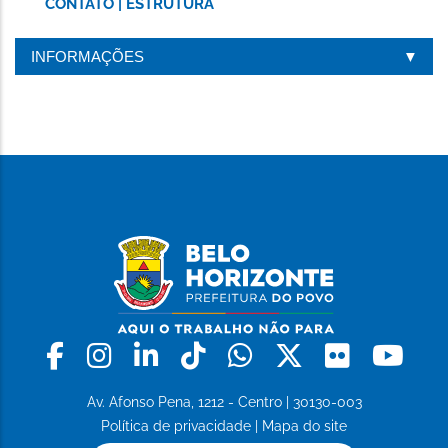
CONTATO | ESTRUTURA
INFORMAÇÕES
Facebook
Instagram
Linkedin
Tiktok
Whatsapp
X
Flickr
Yo
Av. Afonso Pena, 1212 - Centro | 30130-003
Política de privacidade
|
Mapa do site