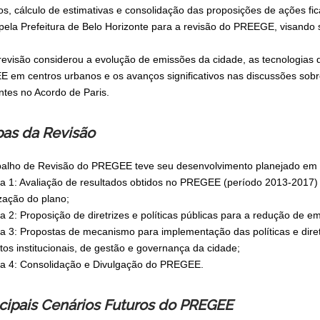
os, cálculo de estimativas e consolidação das proposições de ações 
pela Prefeitura de Belo Horizonte para a revisão do PREEGE, visando 
revisão considerou a evolução de emissões da cidade, as tecnologias 
E em centros urbanos e os avanços significativos nas discussões sobre
ntes no Acordo de Paris.
pas da Revisão
balho de Revisão do PREGEE teve seu desenvolvimento planejado em q
pa 1: Avaliação de resultados obtidos no PREGEE (período 2013-2017)
ização do plano;
pa 2: Proposição de diretrizes e políticas públicas para a redução de 
pa 3: Propostas de mecanismo para implementação das políticas e diret
tos institucionais, de gestão e governança da cidade;
pa 4: Consolidação e Divulgação do PREGEE.
ncipais Cenários Futuros do PREGEE