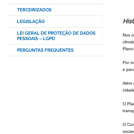
TERCEIRIZADOS
Hist
LEGISLAÇÃO
LEI GERAL DE PROTEÇÃO DE DADOS
Nos ú
PESSOAIS – LGPD
climá
Plano
PERGUNTAS FREQUENTES
Por m
e par
Além d
cidad
O Pla
trans
O Com
socied