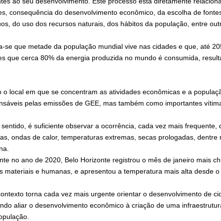
ntes ao seu desenvolvimento. Este processo está diretamente relacion
es, consequência do desenvolvimento econômico, da escolha de fontes 
uos, do uso dos recursos naturais, dos hábitos da população, entre outr
a-se que metade da população mundial vive nas cidades e que, até 2050
es que cerca 80% da energia produzida no mundo é consumida, resu
 o local em que se concentram as atividades econômicas e a populaç
nsáveis pelas emissões de GEE, mas também como importantes vítim
 sentido, é suficiente observar a ocorrência, cada vez mais frequente,
sas, ondas de calor, temperaturas extremas, secas prologadas, dentre
na.
te no ano de 2020, Belo Horizonte registrou o mês de janeiro mais ch
s materiais e humanas, e apresentou a temperatura mais alta desde o i
contexto torna cada vez mais urgente orientar o desenvolvimento de 
ndo aliar o desenvolvimento econômico à criação de uma infraestrutura 
opulação.