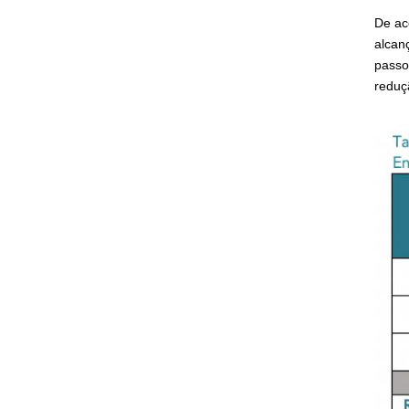
De ac
alcan
passo
reduç