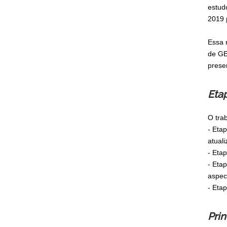
estud
2019 
Essa 
de GE
prese
Eta
O tra
- Eta
atual
- Eta
- Eta
aspec
- Eta
Pri