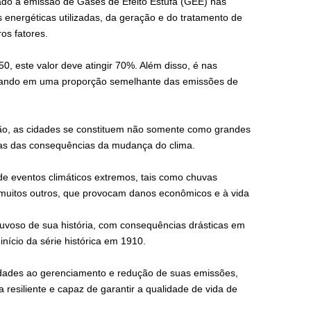
ado à emissão de Gases de Efeito Estufa (GEE) nas
energéticas utilizadas, da geração e do tratamento de
os fatores.
, este valor deve atingir 70%. Além disso, é nas
ltando em uma proporção semelhante das emissões de
ão, as cidades se constituem não somente como grandes
as das consequências da mudança do clima.
 de eventos climáticos extremos, tais como chuvas
 muitos outros, que provocam danos econômicos e à vida
uvoso de sua história, com consequências drásticas em
nício da série histórica em 1910.
cidades ao gerenciamento e redução de suas emissões,
resiliente e capaz de garantir a qualidade de vida de