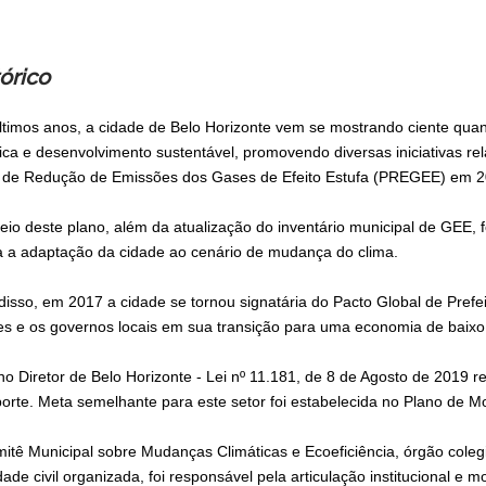
órico
ltimos anos, a cidade de Belo Horizonte vem se mostrando ciente qua
tica e desenvolvimento sustentável, promovendo diversas iniciativas re
 de Redução de Emissões dos Gases de Efeito Estufa (PREGEE) em 2
eio deste plano, além da atualização do inventário municipal de GEE,
a a adaptação da cidade ao cenário de mudança do clima.
isso, em 2017 a cidade se tornou signatária do Pacto Global de Prefeito
es e os governos locais em sua transição para uma economia de baixo
no Diretor de Belo Horizonte - Lei nº 11.181, de 8 de Agosto de 2019 
porte. Meta semelhante para este setor foi estabelecida no Plano de 
itê Municipal sobre Mudanças Climáticas e Ecoeficiência, órgão colegi
ade civil organizada, foi responsável pela articulação institucional e 