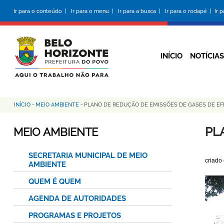
Pular
Ir para o conteúdo |
Ir para o menu |
Ir para a busca |
Ir para o rodapé |
Ir 
para
o
conteúdo
principal
INÍCIO
NOTÍCIAS
INÍCIO
-
MEIO AMBIENTE
-
PLANO DE REDUÇÃO DE EMISSÕES DE GASES DE EF
Trilha
de
PL
MEIO AMBIENTE
navegação
SECRETARIA MUNICIPAL DE MEIO
criado
AMBIENTE
QUEM É QUEM
AGENDA DE AUTORIDADES
PROGRAMAS E PROJETOS