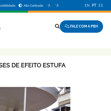
−
+
A
A
EN
PT
ES
ssibilidade
Alto Contraste
FALE COM A PBH
A
ES DE EFEITO ESTUFA