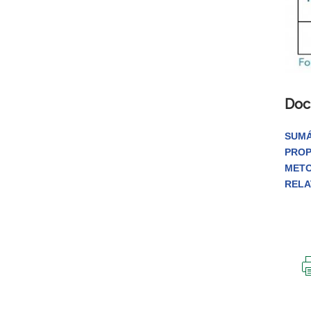
Doc
SUMÁ
PRO
MET
RELA