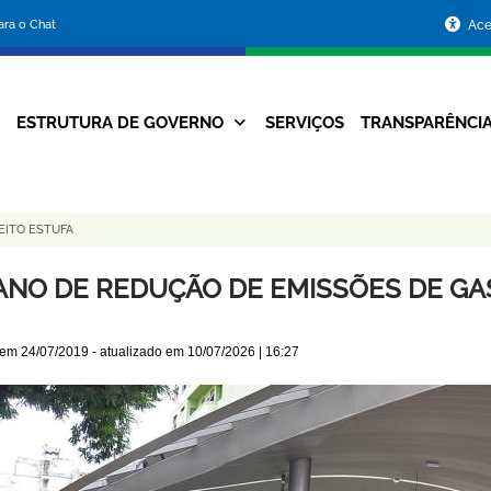
Portal
para o Chat
Ace
da
Prefeitura
ESTRUTURA DE GOVERNO
SERVIÇOS
TRANSPARÊNCI
Navegação
de
Principal
Belo
EITO ESTUFA
Horizonte
ANO DE REDUÇÃO DE EMISSÕES DE GAS
 em
24/07/2019
- atualizado em
10/07/2026 | 16:27