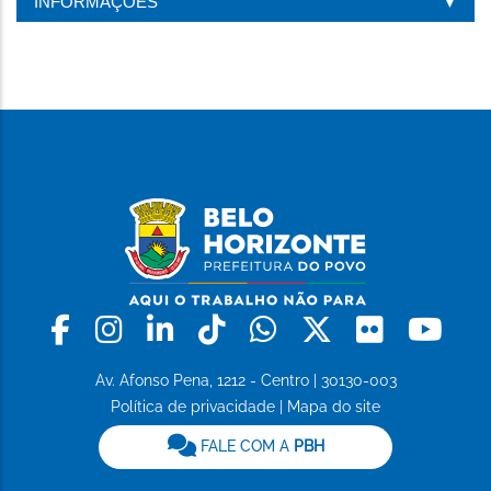
INFORMAÇÕES
Facebook
Instagram
Linkedin
Tiktok
Whatsapp
X
Flickr
Yo
Av. Afonso Pena, 1212 - Centro | 30130-003
Política de privacidade
|
Mapa do site
FALE COM A
PBH