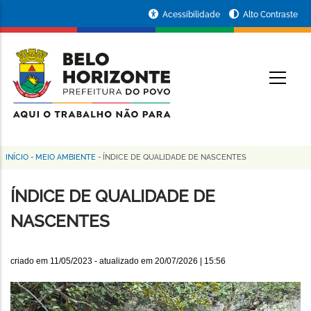
Pular
Portal
Acessibilidade
Alto Contraste
para
da
o
conteúdo
Prefeitura
O
principal
de
Belo
Horizonte
INÍCIO
-
MEIO AMBIENTE
-
ÍNDICE DE QUALIDADE DE NASCENTES
Trilha
de
ÍNDICE DE QUALIDADE DE
navegação
NASCENTES
criado em
11/05/2023
- atualizado em
20/07/2026 | 15:56