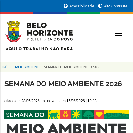
Pular
Portal
Acessibilidade
Alto Contraste
para
da
o
conteúdo
Prefeitura
O
principal
de
Belo
Horizonte
INÍCIO
-
MEIO AMBIENTE
-
SEMANA DO MEIO AMBIENTE 2026
Trilha
de
SEMANA DO MEIO AMBIENTE 2026
navegação
criado em
28/05/2026
- atualizado em
16/06/2026 | 19:13