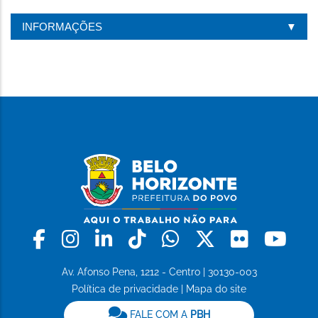
INFORMAÇÕES
Facebook
Instagram
Linkedin
Tiktok
Whatsapp
X
Flickr
Yo
Av. Afonso Pena, 1212 - Centro | 30130-003
Política de privacidade
|
Mapa do site
FALE COM A
PBH