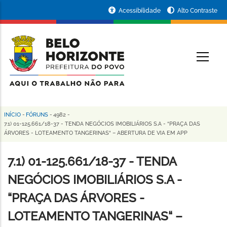
Pular
Portal
Acessibilidade
Alto Contraste
para
da
o
conteúdo
Prefeitura
O
principal
de
Belo
Horizonte
INÍCIO
-
FÓRUNS
-
4982
-
Trilha
7.1) 01-125.661/18-37 - TENDA NEGÓCIOS IMOBILIÁRIOS S.A - “PRAÇA DAS
ÁRVORES - LOTEAMENTO TANGERINAS“ – ABERTURA DE VIA EM APP
de
navegação
7.1) 01-125.661/18-37 - TENDA
NEGÓCIOS IMOBILIÁRIOS S.A -
“PRAÇA DAS ÁRVORES -
LOTEAMENTO TANGERINAS“ –