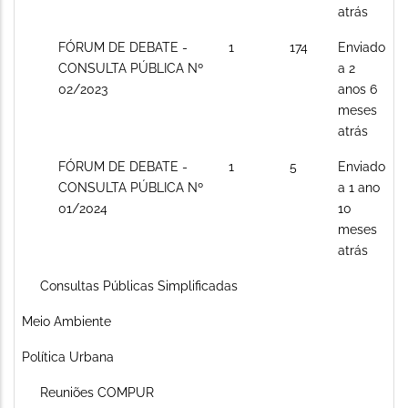
atrás
Sem
FÓRUM DE DEBATE -
1
174
Enviado
novos
CONSULTA PÚBLICA Nº
a 2
posts
02/2023
anos 6
meses
atrás
Sem
FÓRUM DE DEBATE -
1
5
Enviado
novos
CONSULTA PÚBLICA Nº
a 1 ano
posts
01/2024
10
meses
atrás
Sem
Consultas Públicas Simplificadas
novos
Sem
Meio Ambiente
posts
novos
Sem
Política Urbana
posts
novos
Sem
Reuniões COMPUR
posts