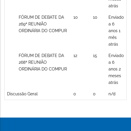
atrás
Sem
FÓRUM DE DEBATE DA
10
10
Enviado
novos
269ª REUNIÃO
a 6
posts
ORDINÁRIA DO COMPUR
anos 1
mês
atrás
Sem
FÓRUM DE DEBATE DA
12
15
Enviado
novos
268ª REUNIÃO
a 6
posts
ORDINÁRIA DO COMPUR
anos 2
meses
atrás
Sem
Discussão Geral
0
0
n/d
novos
posts