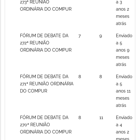
novos
273ª REUNIÃO
a 3
posts
ORDINÁRIA DO COMPUR
anos 2
meses
atrás
Sem
FÓRUM DE DEBATE DA
7
9
Enviado
novos
272ª REUNIÃO
a 5
posts
ORDINÁRIA DO COMPUR
anos 9
meses
atrás
Sem
FÓRUM DE DEBATE DA
8
8
Enviado
novos
271ª REUNIÃO ORDINÁRIA
a 5
posts
DO COMPUR
anos 11
meses
atrás
Sem
FÓRUM DE DEBATE DA
8
11
Enviado
novos
270ª REUNIÃO
a 4
posts
ORDINÁRIA DO COMPUR
anos 2
meses