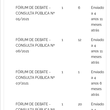
Sem
FÓRUM DE DEBATE -
1
6
Enviado
novos
CONSULTA PÚBLICA Nº
a 4
posts
05/2021
anos 11
meses
atrás
Sem
FÓRUM DE DEBATE -
1
12
Enviado
novos
CONSULTA PÚBLICA Nº
a 4
posts
06/2021
anos 11
meses
atrás
Sem
FÓRUM DE DEBATE -
1
1
Enviado
novos
CONSULTA PÚBLICA Nº
a 4
posts
07/2021
anos 6
meses
atrás
Sem
FÓRUM DE DEBATE -
1
20
Enviado
novos
CONSULTA PÚBLICA Nº
a 4