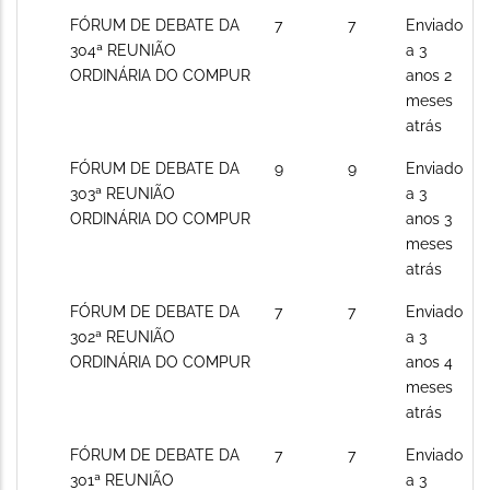
Sem
FÓRUM DE DEBATE DA
7
7
Enviado
novos
304ª REUNIÃO
a 3
posts
ORDINÁRIA DO COMPUR
anos 2
meses
atrás
Sem
FÓRUM DE DEBATE DA
9
9
Enviado
novos
303ª REUNIÃO
a 3
posts
ORDINÁRIA DO COMPUR
anos 3
meses
atrás
Sem
FÓRUM DE DEBATE DA
7
7
Enviado
novos
302ª REUNIÃO
a 3
posts
ORDINÁRIA DO COMPUR
anos 4
meses
atrás
Sem
FÓRUM DE DEBATE DA
7
7
Enviado
novos
301ª REUNIÃO
a 3