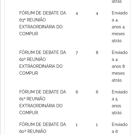
atrás
Sem
FÓRUM DE DEBATE DA
4
4
Enviado
novos
63ª REUNIÃO
a 4
posts
EXTRAORDINÁRIA DO
anos 4
COMPUR
meses
atrás
Sem
FÓRUM DE DEBATE DA
7
8
Enviado
novos
62ª REUNIÃO
a 4
posts
EXTRAORDINÁRIA DO
anos 8
COMPUR
meses
atrás
Sem
FÓRUM DE DEBATE DA
6
6
Enviado
novos
61ª REUNIÃO
a 5
posts
EXTRAORDINÁRIA DO
anos
COMPUR
atrás
Sem
FÓRUM DE DEBATE DA
1
1
Enviado
novos
60ª REUNIÃO
a 6