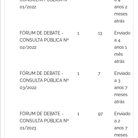
posts
01/2022
anos 2
meses
atrás
Sem
FÓRUM DE DEBATE -
1
13
Enviado
novos
CONSULTA PÚBLICA Nº
a 4
posts
02/2022
anos 1
mês
atrás
Sem
FÓRUM DE DEBATE -
1
7
Enviado
novos
CONSULTA PÚBLICA Nº
a 3
posts
03/2022
anos 7
meses
atrás
Sem
FÓRUM DE DEBATE -
1
97
Enviado
novos
CONSULTA PÚBLICA Nº
a 2
posts
01/2023
anos 7
meses