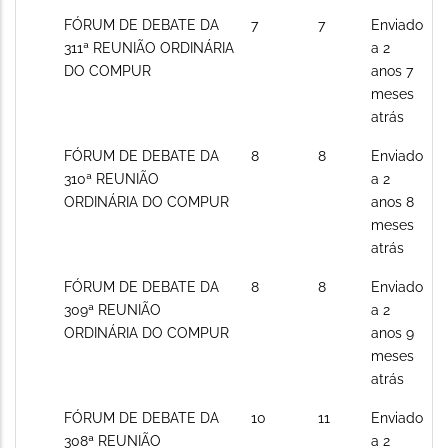
Sem
FÓRUM DE DEBATE DA
7
7
Enviado
novos
311ª REUNIÃO ORDINÁRIA
a 2
posts
DO COMPUR
anos 7
meses
atrás
Sem
FÓRUM DE DEBATE DA
8
8
Enviado
novos
310ª REUNIÃO
a 2
posts
ORDINÁRIA DO COMPUR
anos 8
meses
atrás
Sem
FÓRUM DE DEBATE DA
8
8
Enviado
novos
309ª REUNIÃO
a 2
posts
ORDINÁRIA DO COMPUR
anos 9
meses
atrás
Sem
FÓRUM DE DEBATE DA
10
11
Enviado
novos
308ª REUNIÃO
a 2