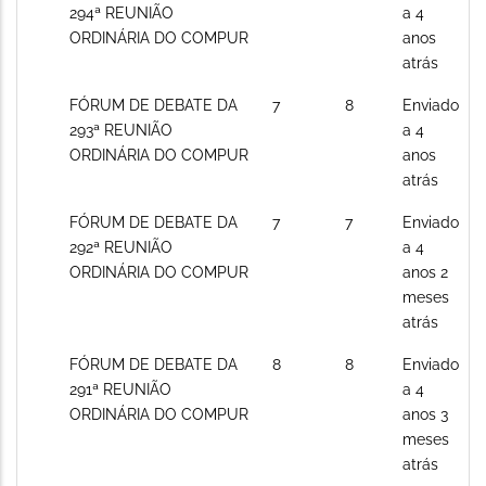
novos
294ª REUNIÃO
a 4
posts
ORDINÁRIA DO COMPUR
anos
atrás
Sem
FÓRUM DE DEBATE DA
7
8
Enviado
novos
293ª REUNIÃO
a 4
posts
ORDINÁRIA DO COMPUR
anos
atrás
Sem
FÓRUM DE DEBATE DA
7
7
Enviado
novos
292ª REUNIÃO
a 4
posts
ORDINÁRIA DO COMPUR
anos 2
meses
atrás
Sem
FÓRUM DE DEBATE DA
8
8
Enviado
novos
291ª REUNIÃO
a 4
posts
ORDINÁRIA DO COMPUR
anos 3
meses
atrás