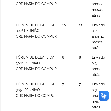
posts
ORDINÁRIA DO COMPUR
anos 7
meses
atrás
Sem
FÓRUM DE DEBATE DA
10
12
Enviado
novos
307ª REUNIÃO
a 2
posts
ORDINÁRIA DO COMPUR
anos 11
meses
atrás
Sem
FÓRUM DE DEBATE DA
8
8
Enviado
novos
306ª REUNIÃO
a 3
posts
ORDINÁRIA DO COMPUR
anos
atrás
Sem
FÓRUM DE DEBATE DA
7
7
Enviado
novos
305ª REUNIÃO
a 3
posts
ORDINÁRIA DO COMPUR
anos 1
mês
atrás