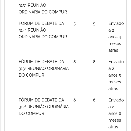
novos
315ª REUNIÃO
posts
ORDINÁRIA DO COMPUR
Sem
FÓRUM DE DEBATE DA
5
5
Enviado
novos
314ª REUNIÃO
a 2
posts
ORDINÁRIA DO COMPUR
anos 4
meses
atrás
Sem
FÓRUM DE DEBATE DA
8
8
Enviado
novos
313ª REUNIÃO ORDINÁRIA
a 2
posts
DO COMPUR
anos 5
meses
atrás
Sem
FÓRUM DE DEBATE DA
6
6
Enviado
novos
312ª REUNIÃO ORDINÁRIA
a 2
posts
DO COMPUR
anos 6
meses
atrás