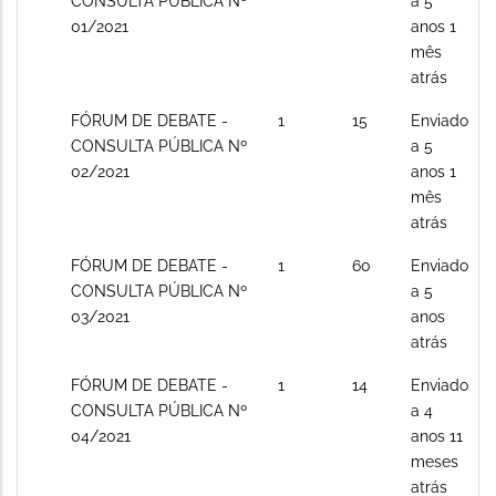
novos
CONSULTA PÚBLICA Nº
a 5
posts
01/2021
anos 1
mês
atrás
Sem
FÓRUM DE DEBATE -
1
15
Enviado
novos
CONSULTA PÚBLICA Nº
a 5
posts
02/2021
anos 1
mês
atrás
Sem
FÓRUM DE DEBATE -
1
60
Enviado
novos
CONSULTA PÚBLICA Nº
a 5
posts
03/2021
anos
atrás
Sem
FÓRUM DE DEBATE -
1
14
Enviado
novos
CONSULTA PÚBLICA Nº
a 4
posts
04/2021
anos 11
meses
atrás