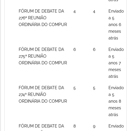
Sem
FÓRUM DE DEBATE DA
4
4
Enviado
novos
276ª REUNIÃO
a 5
posts
ORDINÁRIA DO COMPUR
anos 6
meses
atrás
Sem
FÓRUM DE DEBATE DA
6
6
Enviado
novos
275ª REUNIÃO
a 5
posts
ORDINÁRIA DO COMPUR
anos 7
meses
atrás
Sem
FÓRUM DE DEBATE DA
5
5
Enviado
novos
274ª REUNIÃO
a 5
posts
ORDINÁRIA DO COMPUR
anos 8
meses
atrás
Sem
FÓRUM DE DEBATE DA
8
9
Enviado