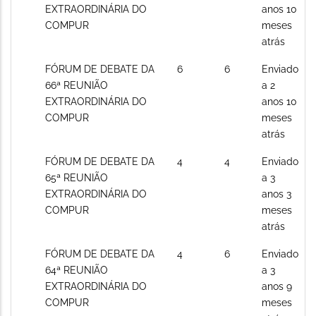
posts
EXTRAORDINÁRIA DO
anos 10
COMPUR
meses
atrás
Sem
FÓRUM DE DEBATE DA
6
6
Enviado
novos
66ª REUNIÃO
a 2
posts
EXTRAORDINÁRIA DO
anos 10
COMPUR
meses
atrás
Sem
FÓRUM DE DEBATE DA
4
4
Enviado
novos
65ª REUNIÃO
a 3
posts
EXTRAORDINÁRIA DO
anos 3
COMPUR
meses
atrás
Sem
FÓRUM DE DEBATE DA
4
6
Enviado
novos
64ª REUNIÃO
a 3
posts
EXTRAORDINÁRIA DO
anos 9
COMPUR
meses