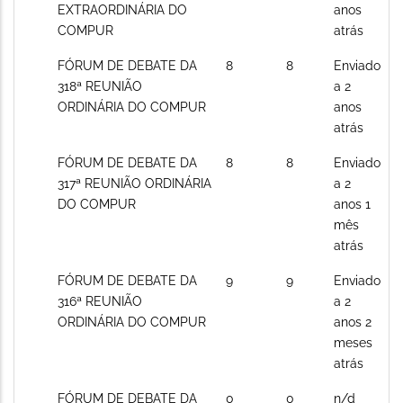
posts
EXTRAORDINÁRIA DO
anos
COMPUR
atrás
Sem
FÓRUM DE DEBATE DA
8
8
Enviado
novos
318ª REUNIÃO
a 2
posts
ORDINÁRIA DO COMPUR
anos
atrás
Sem
FÓRUM DE DEBATE DA
8
8
Enviado
novos
317ª REUNIÃO ORDINÁRIA
a 2
posts
DO COMPUR
anos 1
mês
atrás
Sem
FÓRUM DE DEBATE DA
9
9
Enviado
novos
316ª REUNIÃO
a 2
posts
ORDINÁRIA DO COMPUR
anos 2
meses
atrás
Sem
FÓRUM DE DEBATE DA
0
0
n/d