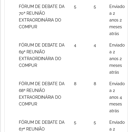
novos
Sem
FÓRUM DE DEBATE DA
5
5
Enviado
posts
novos
70ª REUNIÃO
a 2
posts
EXTRAORDINÁRIA DO
anos 2
COMPUR
meses
atrás
Sem
FÓRUM DE DEBATE DA
4
4
Enviado
novos
69ª REUNIÃO
a 2
posts
EXTRAORDINÁRIA DO
anos 2
COMPUR
meses
atrás
Sem
FÓRUM DE DEBATE DA
8
8
Enviado
novos
68ª REUNIÃO
a 2
posts
EXTRAORDINÁRIA DO
anos 4
COMPUR
meses
atrás
Sem
FÓRUM DE DEBATE DA
5
5
Enviado
novos
67ª REUNIÃO
a 2