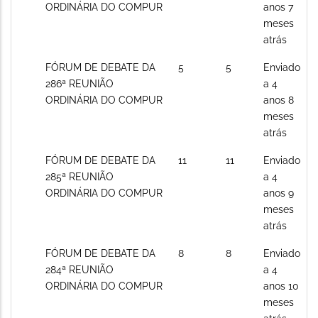
posts
ORDINÁRIA DO COMPUR
anos 7
meses
atrás
Sem
FÓRUM DE DEBATE DA
5
5
Enviado
novos
286ª REUNIÃO
a 4
posts
ORDINÁRIA DO COMPUR
anos 8
meses
atrás
Sem
FÓRUM DE DEBATE DA
11
11
Enviado
novos
285ª REUNIÃO
a 4
posts
ORDINÁRIA DO COMPUR
anos 9
meses
atrás
Sem
FÓRUM DE DEBATE DA
8
8
Enviado
novos
284ª REUNIÃO
a 4
posts
ORDINÁRIA DO COMPUR
anos 10
meses