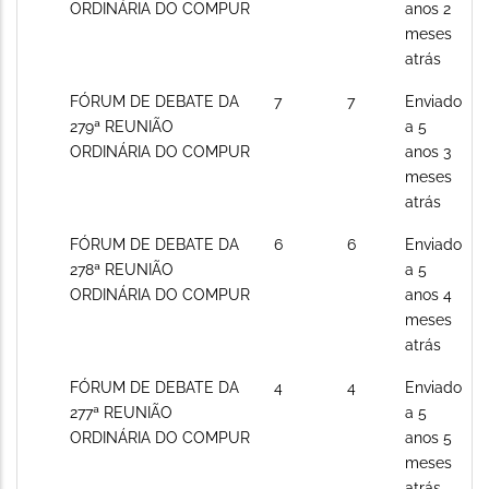
posts
ORDINÁRIA DO COMPUR
anos 2
meses
atrás
Sem
FÓRUM DE DEBATE DA
7
7
Enviado
novos
279ª REUNIÃO
a 5
posts
ORDINÁRIA DO COMPUR
anos 3
meses
atrás
Sem
FÓRUM DE DEBATE DA
6
6
Enviado
novos
278ª REUNIÃO
a 5
posts
ORDINÁRIA DO COMPUR
anos 4
meses
atrás
Sem
FÓRUM DE DEBATE DA
4
4
Enviado
novos
277ª REUNIÃO
a 5
posts
ORDINÁRIA DO COMPUR
anos 5
meses
atrás