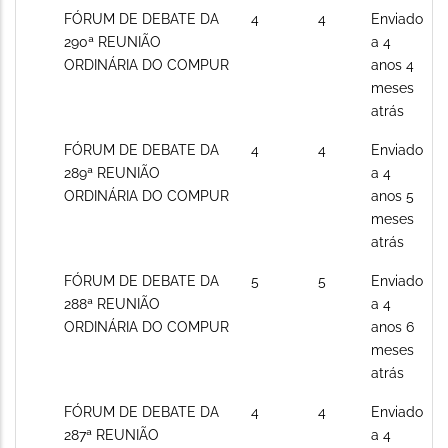
Sem
FÓRUM DE DEBATE DA
4
4
Enviado
novos
290ª REUNIÃO
a 4
posts
ORDINÁRIA DO COMPUR
anos 4
meses
atrás
Sem
FÓRUM DE DEBATE DA
4
4
Enviado
novos
289ª REUNIÃO
a 4
posts
ORDINÁRIA DO COMPUR
anos 5
meses
atrás
Sem
FÓRUM DE DEBATE DA
5
5
Enviado
novos
288ª REUNIÃO
a 4
posts
ORDINÁRIA DO COMPUR
anos 6
meses
atrás
Sem
FÓRUM DE DEBATE DA
4
4
Enviado
novos
287ª REUNIÃO
a 4