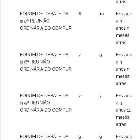
atrás
Sem
FÓRUM DE DEBATE DA
8
10
Enviado
novos
297ª REUNIÃO
a 3
posts
ORDINÁRIA DO COMPUR
anos 9
meses
atrás
Sem
FÓRUM DE DEBATE DA
7
9
Enviado
novos
296ª REUNIÃO
a 3
posts
ORDINÁRIA DO COMPUR
anos 9
meses
atrás
Sem
FÓRUM DE DEBATE DA
7
7
Enviado
novos
295ª REUNIÃO
a 3
posts
ORDINÁRIA DO COMPUR
anos 11
meses
atrás
Sem
FÓRUM DE DEBATE DA
9
9
Enviado