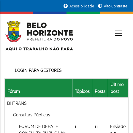
Pular
Portal
Acessibilidade
Alto Contraste
para
da
o
conteúdo
Prefeitura
O
principal
de
Belo
Horizonte
LOGIN PARA GESTORES
Último
Fórum
Tópicos
Posts
post
Sem
BHTRANS
novos
Sem
Consultas Públicas
posts
novos
Sem
FÓRUM DE DEBATE -
1
11
Enviado
posts