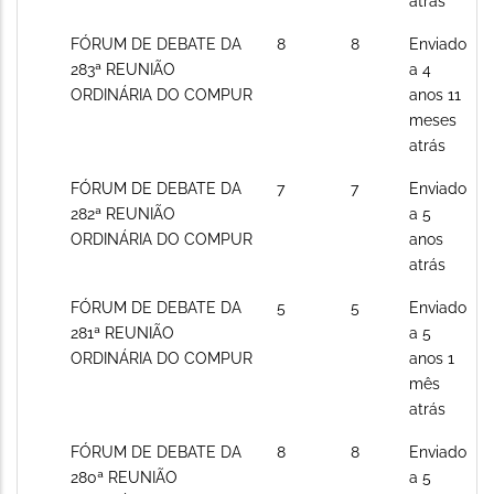
atrás
Sem
FÓRUM DE DEBATE DA
8
8
Enviado
novos
283ª REUNIÃO
a 4
posts
ORDINÁRIA DO COMPUR
anos 11
meses
atrás
Sem
FÓRUM DE DEBATE DA
7
7
Enviado
novos
282ª REUNIÃO
a 5
posts
ORDINÁRIA DO COMPUR
anos
atrás
Sem
FÓRUM DE DEBATE DA
5
5
Enviado
novos
281ª REUNIÃO
a 5
posts
ORDINÁRIA DO COMPUR
anos 1
mês
atrás
Sem
FÓRUM DE DEBATE DA
8
8
Enviado
novos
280ª REUNIÃO
a 5