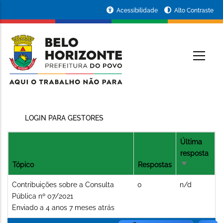
Pular
Portal
Acessibilidade
Alto Contraste
para
da
o
conteúdo
Prefeitura
O
principal
de
Belo
Horizonte
LOGIN PARA GESTORES
Última
resposta
Tópico
Respostas
Ordenação
crescente
Tópico
Contribuições sobre a Consulta
0
n/d
normal
Pública nº 07/2021
Enviado a 4 anos 7 meses atrás