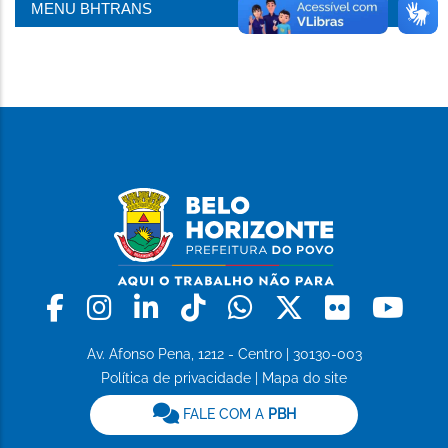
MENU BHTRANS
Facebook
Instagram
Linkedin
Tiktok
Whatsapp
X
Flickr
Yo
Av. Afonso Pena, 1212 - Centro | 30130-003
Política de privacidade
|
Mapa do site
FALE COM A
PBH