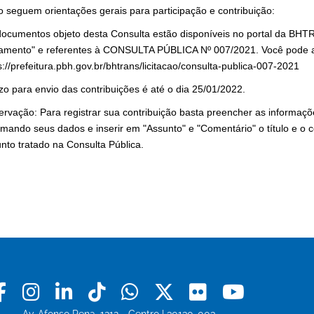
o seguem orientações gerais para participação e contribuição:
ocumentos objeto desta Consulta estão disponíveis no portal da BHT
amento" e referentes à CONSULTA PÚBLICA Nº 007/2021. Você pode a
s://prefeitura.pbh.gov.br/bhtrans/licitacao/consulta-publica-007-2021
zo para envio das contribuições é até o dia 25/01/2022.
rvação: Para registrar sua contribuição basta preencher as informaçõ
rmando seus dados e inserir em "Assunto" e "Comentário" o título e o 
nto tratado na Consulta Pública.
Facebook
Instagram
Linkedin
Tiktok
Whatsapp
X
Flickr
Youtu