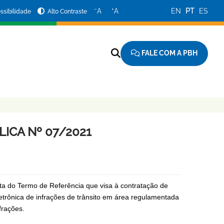
−
+
A
A
EN
PT
ES
ssibilidade
Alto Contraste
FALE COM A PBH
ICA Nº 07/2021
ta do Termo de Referência que visa à contratação de
letrônica de infrações de trânsito em área regulamentada
frações.