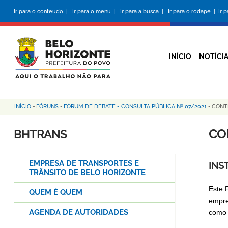
Pular
Ir para o conteúdo |
Ir para o menu |
Ir para a busca |
Ir para o rodapé |
Ir 
para
o
conteúdo
principal
INÍCIO
NOTÍCI
INÍCIO
-
FÓRUNS
-
FÓRUM DE DEBATE - CONSULTA PÚBLICA Nº 07/2021
-
CONTR
Trilha
de
CO
BHTRANS
navegação
EMPRESA DE TRANSPORTES E
INS
TRÂNSITO DE BELO HORIZONTE
Este 
QUEM É QUEM
empre
AGENDA DE AUTORIDADES
como 