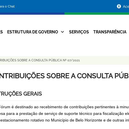
Portal
para o Chat
Ace
da
Prefeitura
AS
ESTRUTURA DE GOVERNO
SERVIÇOS
TRANSPARÊNCIA
Navegação
de
Principal
Belo
IBUIÇÕES SOBRE A CONSULTA PÚBLICA Nº 07/2021
Horizonte
NTRIBUIÇÕES SOBRE A CONSULTA PÚBL
TRUÇÕES GERAIS
Fórum é destinado ao recebimento de contribuições pertinentes à minu
sa para a prestação de serviço de suporte técnico para fiscalização e
estacionamento rotativo no Município de Belo Horizonte e de outras in