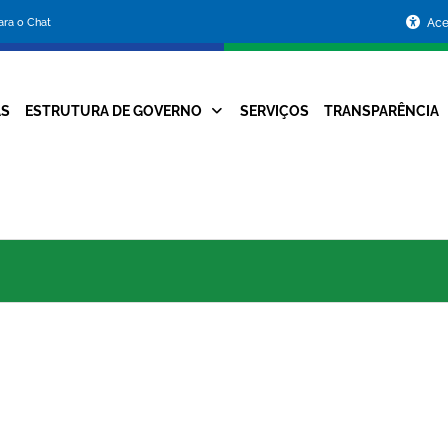
Portal
para o Chat
Ace
da
Prefeitura
AS
ESTRUTURA DE GOVERNO
SERVIÇOS
TRANSPARÊNCIA
Navegação
de
Principal
Belo
Horizonte