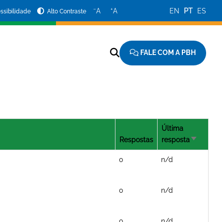
−
+
A
A
EN
PT
ES
ssibilidade
Alto Contraste
FALE COM A PBH
Última
Respostas
resposta
Ordenaçã
crescente
0
n/d
0
n/d
0
n/d