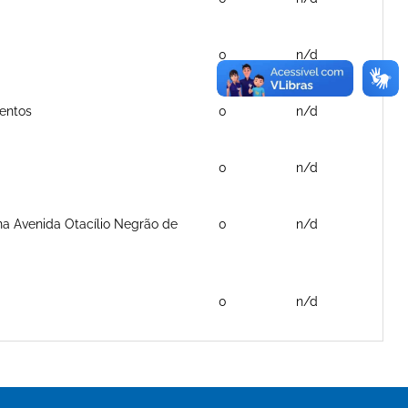
0
n/d
mentos
0
n/d
0
n/d
 na Avenida Otacílio Negrão de
0
n/d
0
n/d