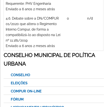
Requerente: PHV Engenharia
Enviado a 6 anos 2 meses atrás
Tópico
4.6. Debate sobre a DN/COMPUR
0
n/d
normal
01/2020 que altera o Regimento
Interno Compur, de forma a
compatibilizá-lo ao disposto na Lei
nº 11.181/2019
Enviado a 6 anos 2 meses atrás
CONSELHO MUNICIPAL DE POLÍTICA
URBANA
CONSELHO
ELEIÇÕES
COMPUR ON-LINE
FÓRUM