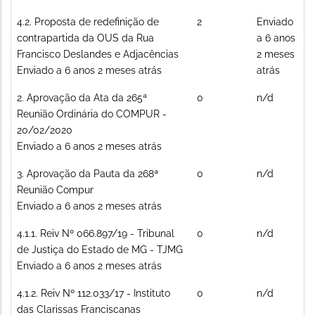
Tópico
4.2. Proposta de redefinição de
2
Enviado
normal
contrapartida da OUS da Rua
a 6 anos
Francisco Deslandes e Adjacências
2 meses
Enviado a 6 anos 2 meses atrás
atrás
Tópico
2. Aprovação da Ata da 265ª
0
n/d
normal
Reunião Ordinária do COMPUR -
20/02/2020
Enviado a 6 anos 2 meses atrás
Tópico
3. Aprovação da Pauta da 268ª
0
n/d
normal
Reunião Compur
Enviado a 6 anos 2 meses atrás
Tópico
4.1.1. Reiv Nº 066.897/19 - Tribunal
0
n/d
normal
de Justiça do Estado de MG - TJMG
Enviado a 6 anos 2 meses atrás
Tópico
4.1.2. Reiv Nº 112.033/17 - Instituto
0
n/d
normal
das Clarissas Franciscanas