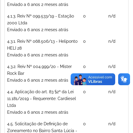
Enviado a 6 anos 2 meses atrás
Tópico
4.1.3. Reiv Nº 099.533/19 - Estação
0
n/d
normal
2000 Ltda
Enviado a 6 anos 2 meses atrás
Tópico
4.3.1. Reiv Nº 068.506/13 - Heliponto
0
n/d
normal
HELI 28
Enviado a 6 anos 2 meses atrás
Tópico
4.3.2. Reiv Nº 004.999/20 - Mister
0
n/d
normal
Rock Bar
Enviado a 6 anos 2 meses atrás
Tópico
4.4. Aplicação do art. 83 §2º da Lei
0
n/d
normal
11.181/2019 - Requerente: Cardiesel
Ltda
Enviado a 6 anos 2 meses atrás
Tópico
4.5. Solicitação de Definição de
0
n/d
normal
Zoneamento no Bairro Santa Lúcia -