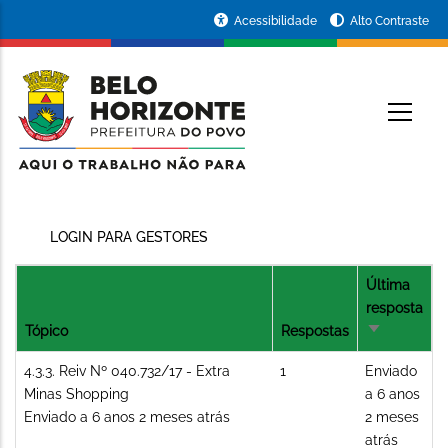
Pular
Portal
Acessibilidade
Alto Contraste
para
da
o
conteúdo
Prefeitura
O
principal
de
Belo
Horizonte
LOGIN PARA GESTORES
Última
resposta
Tópico
Respostas
Ordenação
crescente
Tópico
4.3.3. Reiv Nº 040.732/17 - Extra
1
Enviado
normal
Minas Shopping
a 6 anos
Enviado a 6 anos 2 meses atrás
2 meses
atrás