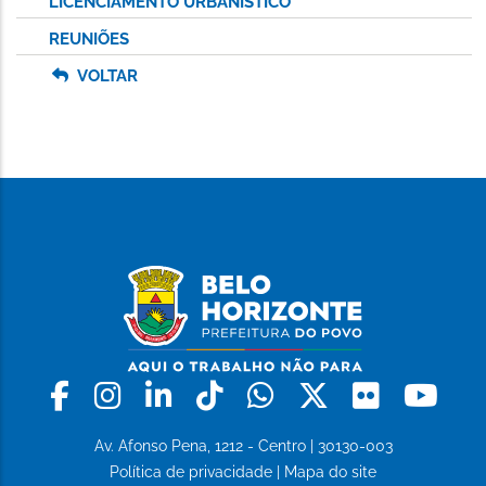
LICENCIAMENTO URBANÍSTICO
REUNIÕES
VOLTAR
Facebook
Instagram
Linkedin
Tiktok
Whatsapp
X
Flickr
Yo
Av. Afonso Pena, 1212 - Centro | 30130-003
Política de privacidade
|
Mapa do site