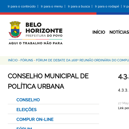
Pular
Ir para o conteúdo |
Ir para o menu |
Ir para a busca |
Ir para o rodapé |
Ir 
para
o
conteúdo
principal
INÍCIO
NOTÍCIAS
INÍCIO
-
FÓRUNS
-
FÓRUM DE DEBATE DA 268ª REUNIÃO ORDINÁRIA DO COMP
Trilha
de
4.3
CONSELHO MUNICIPAL DE
navegação
POLÍTICA URBANA
4.3.3
CONSELHO
27 May
Link pe
ELEIÇÕES
COMPUR ON-LINE