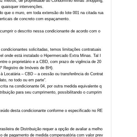
62 metros, de propriedade do Condomínio Minas Shopping,
 quaisquer intervenções.
o que o muro, em toda extensão do lote 001 na citada rua
verticais de concreto com espaçamento.
cumprir o descrito nessa condicionante de acordo com o
ondicionantes solicitadas, temos limitações contratuais
óvel onde está instalado o Hipermercado Extra Minas. Tal I
ntre o proprietário e a CBD, com prazo de vigência de 20
4º Registro de Imóveis de BH).
 à Locatária – CBD – a cessão ou transferência do Contrat
to, no todo ou em parte”.
scrita na condicionante 04, por outra medida equivalente q
tribuição para seu cumprimento, possibilitando o cumprim
nteúdo desta condicionante conforme o especificado no RE
sileira de Distribuição requer a opção de avaliar a melho
eio de pagamento de medida compensatória com valor prev