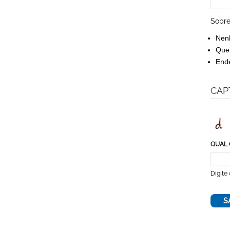
Sobre
Nen
Queb
Ende
CAP
QUAL 
Digite