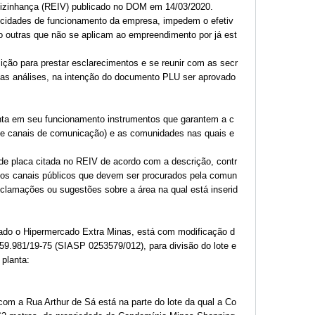
 Vizinhança (REIV) publicado no DOM em 14/03/2020.
cidades de funcionamento da empresa, impedem o efetiv
outras que não se aplicam ao empreendimento por já est
ição para prestar esclarecimentos e se reunir com as secr
elas análises, na intenção do documento PLU ser aprovado
enta em seu funcionamento instrumentos que garantem a c
s e canais de comunicação) e as comunidades nas quais e
de placa citada no REIV de acordo com a descrição, contr
 dos canais públicos que devem ser procurados pela comun
clamações ou sugestões sobre a área na qual está inserid
talado o Hipermercado Extra Minas, está com modificação d
59.981/19-75 (SIASP 0253579/012), para divisão do lote e
 planta:
com a Rua Arthur de Sá está na parte do lote da qual a Co