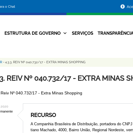
Portal
para o Chat
Ace
da
Prefeitura
ESTRUTURA DE GOVERNO
SERVIÇOS
TRANSPARÊNCI
Navegação
de
Principal
Belo
UR
-
4.3.3. REIV Nº 040.732/17 - EXTRA MINAS SHOPPING
Horizonte
.3. REIV Nº 040.732/17 - EXTRA MINAS
. Reiv Nº 040.732/17 - Extra Minas Shopping
 2020
rmanente
RECURSO
A Companhia Brasileira de Distribuição, portadora do CNPJ 
tiano Machado, 4000, Bairro União, Regional Nordeste, vem