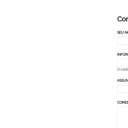
Co
SEU 
INFOR
O cont
ASSU
COME