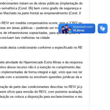
ndicionantes tratam-se de obras públicas (implantação do
ção semafórica (Cond. 06) bem como gradis de segurança e
iano Machado na parte frontal ao empreendimento (Cond. 0
do REIV em medida compensatória ocorre, pois a “CBD” po
obras em áreas públicas – podendo ser mais efetivo e segu
s de infraestruturas supracitadas, para que a própria PB
concluam tais melhorias na cidade.
nteúdo desta condicionante conforme o especificado no RE
 pela atividade do Hipermercado Extra Minas e da responsa
jetivo desse recurso não é a isenção no cumprimento das
 implementadas de forma integral e ágil, visto que nos ter
de com o existente ou envolvem questões jurídicas da e
ração de parte das condicionantes descritas no REIV já p
este ofício para revisão do REIV, com posterior avaliação
uição se coloca a disposição para esclarecimentos e reu