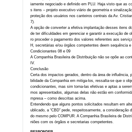
iamente negociado e definido em PLU. Haja visto que as co
s itens – projeto executivo viário de geometria e sinaliza
proteção dos usuários nos canteiros centrais da Av. Crist
7).
A opção de converter a efetiva implantação desses itens 
de ter dificuldades em gerenciar e garantir a execução de 
ro proceder o pagamento dos valores referentes aos serviço
H, secretárias e/ou órgãos competentes deem sequência e 
Condicionantes 08 e 09
A Companhia Brasileira de Distribuição não se opõe ao co
IV.
Conclusão
Certa dos impactos gerados, dentro da área de influência,
bilidade da Companhia em mitiga-los, ressalta-se que o ob
condicionantes, mas sim torna-las efetivas e aptas a serem
mos apresentados, algumas delas não estão em conformida
mpresa – como descritas acima.
Entendendo que alguns pontos solicitados resultam em alte
ublicado, a “CBD” pede, respeitosamente, a consideração d
do mesmo pelo COMPUR. A Companhia Brasileira de Distrib
niões com os órgãos e secretarias competentes.
RESPONDER