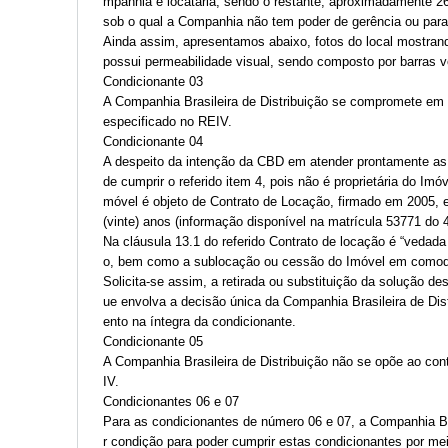
mpanhia é locatária, sendo o restante, aproximadamente 2
sob o qual a Companhia não tem poder de gerência ou para
Ainda assim, apresentamos abaixo, fotos do local mostrand
possui permeabilidade visual, sendo composto por barras 
Condicionante 03
A Companhia Brasileira de Distribuição se compromete em 
especificado no REIV.
Condicionante 04
A despeito da intenção da CBD em atender prontamente as c
de cumprir o referido item 4, pois não é proprietária do Im
móvel é objeto de Contrato de Locação, firmado em 2005, e
(vinte) anos (informação disponível na matrícula 53771 do 
Na cláusula 13.1 do referido Contrato de locação é “vedada
o, bem como a sublocação ou cessão do Imóvel em comoda
Solicita-se assim, a retirada ou substituição da solução de
ue envolva a decisão única da Companhia Brasileira de Dis
ento na íntegra da condicionante.
Condicionante 05
A Companhia Brasileira de Distribuição não se opõe ao co
IV.
Condicionantes 06 e 07
Para as condicionantes de número 06 e 07, a Companhia Bra
r condição para poder cumprir estas condicionantes por m