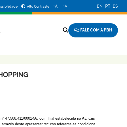
−
+
A
A
EN
PT
ES
ssibilidade
Alto Contraste
FALE COM A PBH
A
 SHOPPING
n° 47.508.411/0001-56, com filial estabelecida na Av. Cris
 através deste apresentar recurso referente as condiciona