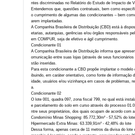
ntes discriminadas no Relatório do Estudo de Impacto de
Entendemos que, questões contratuais, bem como especifi
o cumprimento de algumas das condicionantes – bem como 
arem implantadas.
A Companhia Brasileira de Distribuição (CBD) está à dispos
etarias, autarquias, gerências e/ou órgãos responsáveis p
em COMPUR, seja de efetivo e ágil cumprimento.
Condicionante 01
A Companhia Brasileira de Distribuição informa que apres
omunicação entre suas lojas (através de seus funcionário
stão inseridas.
Para esta condicionante a CBD propõe implantar o modelo 
ibuindo, em caráter orientativo, como fonte de informação
idade, usuários e/ou vizinhança em casos de problemas, re
a.
Condicionante 02
O lote 001, quadra 097, zona fiscal 799, no qual está ins
e parcelamento do solo em curso através do processo 01.0
ntre seus proprietários, dos quais ocupam de acordo com a
Condomínio Minas Shopping: 85.772,30m² - 57,52% do lote
Hipermercado Extra Minas: 63.339,91m² - 42,48% do lote
Dessa forma, apenas cerca de 11 metros da divisa do lote 