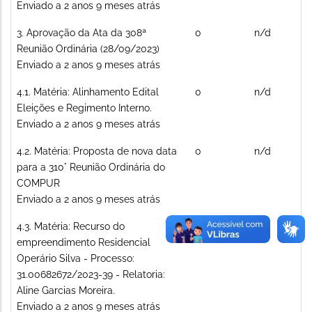
normal
Enviado a 2 anos 9 meses atrás
Tópico
3. Aprovação da Ata da 308ª
0
n/d
normal
Reunião Ordinária (28/09/2023)
Enviado a 2 anos 9 meses atrás
Tópico
4.1. Matéria: Alinhamento Edital
0
n/d
normal
Eleições e Regimento Interno.
Enviado a 2 anos 9 meses atrás
Tópico
4.2. Matéria: Proposta de nova data
0
n/d
normal
para a 310° Reunião Ordinária do
COMPUR
Enviado a 2 anos 9 meses atrás
Tópico
4.3. Matéria: Recurso do
0
n/d
normal
empreendimento Residencial
Operário Silva - Processo:
31.00682672/2023-39 - Relatoria:
Aline Garcias Moreira.
Enviado a 2 anos 9 meses atrás