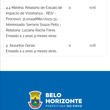
Tópico
4.4 Matéria: Relatório de Estudo de
0
n/d
normal
Impacto de Vizinhança - REIV -
Processo: 31.00446682/2023-33 -
Interessado: Serraria Souza Pinto -
Relatoria: Luciana Rocha Feres.
Enviado a 2 anos 9 meses atrás
Tópico
5. Assuntos Gerais
0
n/d
normal
Enviado a 2 anos 9 meses atrás