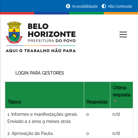
Pular
Portal
Acessibilidade
Alto Contraste
para
da
o
conteúdo
Prefeitura
O
principal
de
Belo
Horizonte
LOGIN PARA GESTORES
Última
resposta
Tópico
Respostas
Ordenação
crescente
Tópico
1. Informes e manifestações gerais.
0
n/d
normal
Enviado a 2 anos 9 meses atrás
Tópico
2. Aprovação da Pauta.
0
n/d