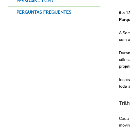
PESSOAIS – LGPD
PERGUNTAS FREQUENTES
9 a 1
Parqu
A Sem
com a
Duran
ciênc
proje
Inspi
toda 
Tril
Cada 
movim