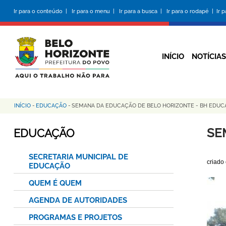
Pular
Ir para o conteúdo |
Ir para o menu |
Ir para a busca |
Ir para o rodapé |
Ir 
para
o
conteúdo
principal
INÍCIO
NOTÍCIAS
INÍCIO
-
EDUCAÇÃO
-
SEMANA DA EDUCAÇÃO DE BELO HORIZONTE - BH EDUC
Trilha
de
SE
EDUCAÇÃO
navegação
SECRETARIA MUNICIPAL DE
criado
EDUCAÇÃO
QUEM É QUEM
AGENDA DE AUTORIDADES
PROGRAMAS E PROJETOS