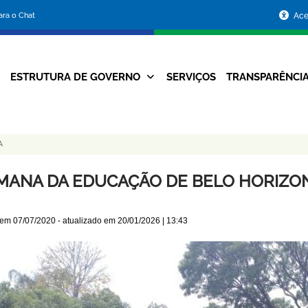
Portal
para o Chat
Ace
da
Prefeitura
ESTRUTURA DE GOVERNO
SERVIÇOS
TRANSPARÊNCI
Navegação
de
Principal
Belo
A
Horizonte
MANA DA EDUCAÇÃO DE BELO HORIZON
 em
07/07/2020
- atualizado em
20/01/2026 | 13:43