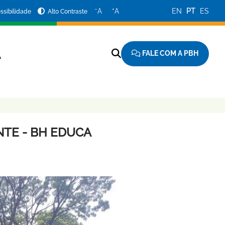
−
+
A
A
EN
PT
ES
ssibilidade
Alto Contraste
FALE COM A PBH
A
TE - BH EDUCA