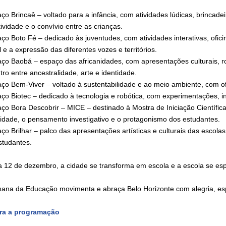
aço Brincaê – voltado para a infância, com atividades lúdicas, brincade
tividade e o convívio entre as crianças.
aço Boto Fé – dedicado às juventudes, com atividades interativas, ofic
l e a expressão das diferentes vozes e territórios.
aço Baobá – espaço das africanidades, com apresentações culturais,
ro entre ancestralidade, arte e identidade.
aço Bem-Viver – voltado à sustentabilidade e ao meio ambiente, com of
aço Biotec – dedicado à tecnologia e robótica, com experimentações, in
aço Bora Descobrir – MICE – destinado à Mostra de Iniciação Científic
sidade, o pensamento investigativo e o protagonismo dos estudantes.
ço Brilhar – palco das apresentações artísticas e culturais das escolas
studantes.
a 12 de dezembro, a cidade se transforma em escola e a escola se esp
ana da Educação movimenta e abraça Belo Horizonte com alegria, es
ra a programação