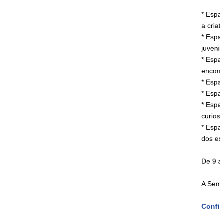
* Esp
a cria
* Esp
juveni
* Esp
encont
* Esp
* Esp
* Esp
curio
* Espa
dos e
De 9 
A Sem
Confi