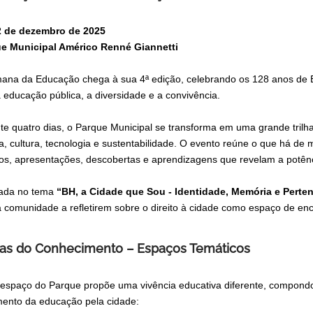
2 de dezembro de 2025
e Municipal Américo Renné Giannetti
ana da Educação chega à sua 4ª edição, celebrando os 128 anos de B
 educação pública, a diversidade e a convivência.
te quatro dias, o Parque Municipal se transforma em uma grande trilh
ia, cultura, tecnologia e sustentabilidade. O evento reúne o que há de 
tos, apresentações, descobertas e aprendizagens que revelam a potên
rada no tema
“BH, a Cidade que Sou - Identidade, Memória e Perte
a comunidade a refletirem sobre o direito à cidade como espaço de enco
has do Conhecimento – Espaços Temáticos
espaço do Parque propõe uma vivência educativa diferente, compond
ento da educação pela cidade: