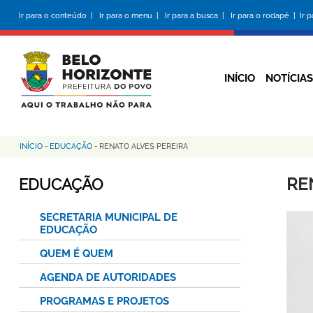
Pular
Ir para o conteúdo |
Ir para o menu |
Ir para a busca |
Ir para o rodapé |
Ir 
para
o
conteúdo
principal
INÍCIO
NOTÍCIAS
INÍCIO
-
EDUCAÇÃO
-
RENATO ALVES PEREIRA
Trilha
de
RE
EDUCAÇÃO
navegação
SECRETARIA MUNICIPAL DE
EDUCAÇÃO
QUEM É QUEM
AGENDA DE AUTORIDADES
PROGRAMAS E PROJETOS