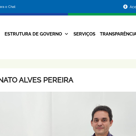
Portal
para o Chat
Ace
da
Prefeitura
ESTRUTURA DE GOVERNO
SERVIÇOS
TRANSPARÊNCI
Navegação
de
Principal
Belo
Horizonte
NATO ALVES PEREIRA