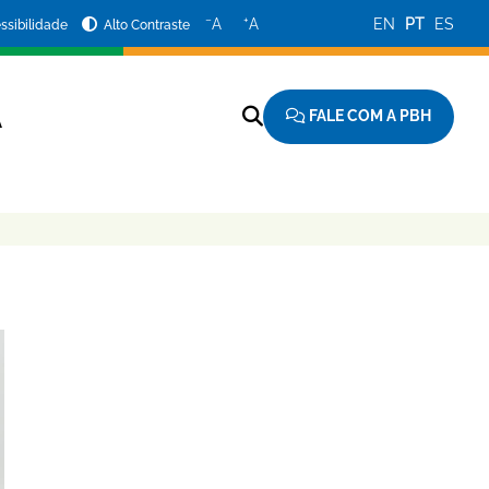
−
+
A
A
EN
PT
ES
ssibilidade
Alto Contraste
FALE COM A PBH
A