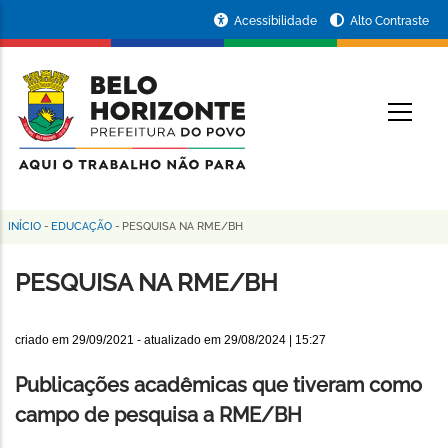
Pular
Portal
Acessibilidade
Alto Contraste
para
da
o
conteúdo
Prefeitura
O
principal
de
Belo
Horizonte
INÍCIO
-
EDUCAÇÃO
-
PESQUISA NA RME/BH
Trilha
de
PESQUISA NA RME/BH
navegação
criado em
29/09/2021
- atualizado em
29/08/2024 | 15:27
Publicações acadêmicas que tiveram como
campo de pesquisa a RME/BH