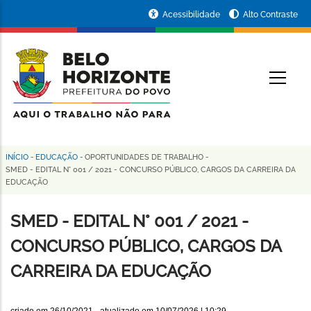
Pular
Portal
Acessibilidade
Alto Contraste
para
da
o
conteúdo
Prefeitura
O
principal
de
Belo
Horizonte
INÍCIO
-
EDUCAÇÃO
-
OPORTUNIDADES DE TRABALHO
-
Trilha
SMED - EDITAL N° 001 / 2021 - CONCURSO PÚBLICO, CARGOS DA CARREIRA DA
EDUCAÇÃO
de
navegação
SMED - EDITAL N° 001 / 2021 -
CONCURSO PÚBLICO, CARGOS DA
CARREIRA DA EDUCAÇÃO
criado em
26/10/2021
- atualizado em
10/07/2026 | 10:29