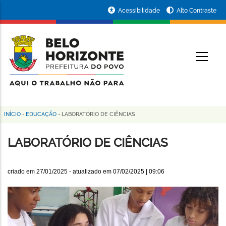
Pular
Portal
Acessibilidade
Alto Contraste
para
da
o
conteúdo
Prefeitura
O
principal
de
Belo
Horizonte
INÍCIO
-
EDUCAÇÃO
-
LABORATÓRIO DE CIÊNCIAS
Trilha
de
LABORATÓRIO DE CIÊNCIAS
navegação
criado em
27/01/2025
- atualizado em
07/02/2025 | 09:06