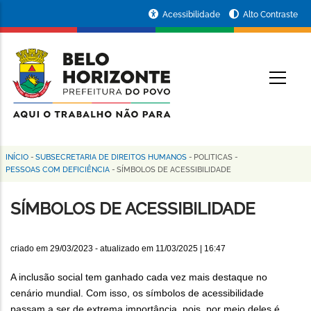
Pular
Portal
Acessibilidade
Alto Contraste
para
da
o
conteúdo
Prefeitura
O
principal
de
Belo
Horizonte
INÍCIO
-
SUBSECRETARIA DE DIREITOS HUMANOS
-
POLITICAS
-
Trilha
PESSOAS COM DEFICIÊNCIA
-
SÍMBOLOS DE ACESSIBILIDADE
de
SÍMBOLOS DE ACESSIBILIDADE
navegação
criado em
29/03/2023
- atualizado em
11/03/2025 | 16:47
A inclusão social tem ganhado cada vez mais destaque no
cenário mundial. Com isso, os símbolos de acessibilidade
passam a ser de extrema importância, pois, por meio deles é