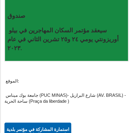
صندوق
سيعقد مؤتمر السكان المهاجرين في بيلو
أوريزونتي يومي ٢٤ و٢٥ تشرين الثاني في عام
٢٠٢٣.
 الموقع:
 جامعة بوك ميناس (PUC MINAS)- شارع البرازيل (AV. BRASIL) - 
ساحة الحرية (Praça da liberdade )
استمارة المشاركة في مؤتمر بلدية