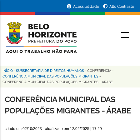
Pular
Portal
Acessibilidade
Alto Contraste
para
da
o
conteúdo
Prefeitura
O
principal
de
Belo
Horizonte
INÍCIO
-
SUBSECRETARIA DE DIREITOS HUMANOS
-
CONFERENCIA
-
Trilha
CONFERÊNCIA MUNICIPAL DAS POPULAÇÕES MIGRANTES
-
CONFERÊNCIA MUNICIPAL DAS POPULAÇÕES MIGRANTES - ÁRABE
de
navegação
CONFERÊNCIA MUNICIPAL DAS
POPULAÇÕES MIGRANTES - ÁRABE
criado em
02/10/2023
- atualizado em
12/02/2025 | 17:29