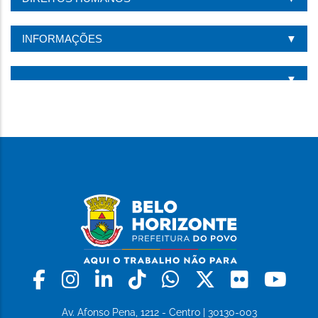
INFORMAÇÕES
Facebook
Instagram
Linkedin
Tiktok
Whatsapp
X
Flickr
Yo
Av. Afonso Pena, 1212 - Centro | 30130-003