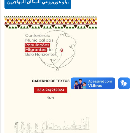
بيلو هوريزونتي للسكان المهاجرين