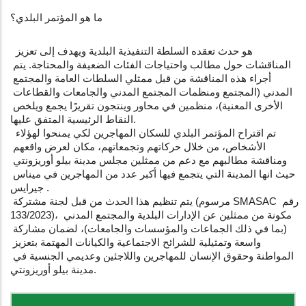
ما هو المؤتمر البلدي؟
 هو حدث تعقده السلطة التنفيذية البلدية ويهدف إلى تعزيز 
المناقشات حول مطالب واحتياجات الفئات الضعيفة والمحتاجة. يتم 
أجراء هذه المناقشة من قبل ممثلي السلطات العامة والمجتمع 
المدني (المجتمع ومنظمات المجتمع المدني والجامعات والقطاعات 
الأخرى المعنية)، منظمين في محاور وينتجون تقريرًا يجمع ويلخص 
النقاط الرئيسية المتفق عليها.
 تم اقتراح المؤتمر البلدي للسكان المهاجرين لكي يمنحوا لهؤلاء 
الأشخاص، من خلال حركاتهم وتجمعاتهم، مكان لعرض واقعهم 
ومناقشة مطالبهم مع دعم من ممثلين مجلس مدينة بيلو أوريزونتي 
حيث انها المدينة التي يتجمع فيها أكبر عدد من المهاجرين في ميناس 
جيرايس .
 يتم تنظيم هذا الحدث من قبل لجنة مشتركة (مرسوم SMASAC رقم 
133/2023)، مكونة من ممثلين عن الإدارات البلدية والمجتمع المدني 
(بما في ذلك الجماعات والمؤسسات والجامعات)، لضمان مشاركة 
واسعة وتمثيلية للشرائح الاجتماعية والكيانات المهتمة بتعزيز 
المواطنة وحقوق الإنسان للمهاجرين واللاجئين وعديمي الجنسية في 
مدينة بيلو أوريزونتي.