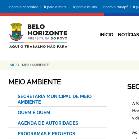
Pular
Ir para o conteúdo |
Ir para o menu |
Ir para a busca |
Ir para o rodapé |
Ir 
para
o
conteúdo
principal
INÍCIO
NOTÍCIAS
INÍCIO
-
MEIO AMBIENTE
Trilha
de
MEIO AMBIENTE
SEC
navegação
SECRETARIA MUNICIPAL DE MEIO
AMBIENTE
A S
Hor
QUEM É QUEM
vid
AGENDA DE AUTORIDADES
Ao 
PROGRAMAS E PROJETOS