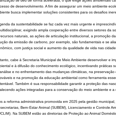
anização se deu de forma acelerada, o que exige ações ambientais ca
cesso de desenvolvimento. A fim de assegurar um meio ambiente ecolo
iente busca implementar soluções consistentes para os desafios iner
genda da sustentabilidade se faz cada vez mais urgente e imprescindíve
ultidisciplinar, exigindo ampla cooperação entre diversos setores da 
recursos naturais, as ações de articulação institucional, a promoção d
ução da emissão de carbono, por exemplo, são fundamentais e se aliam
nômico, com justiça social e aumento da qualidade de vida nas cidad
tanto, cabe à Secretaria Municipal de Meio Ambiente desenvolver e imp
iental e à difusão do conhecimento ecológico, incentivando práticas 
análise e no enfrentamento das mudanças climáticas, na preservação 
ováveis e na promoção da educação ambiental como ferramenta essen
tentável. Também é sua responsabilidade garantir a proteção das nas
talecendo ações integradas para a conservação do meio ambiente e a 
s a reforma administrativa promovida em 2025 pela gestão municipal, 
secretarias, Bem-Estar Animal (SUBEM), Licenciamento e Controle A
CLIM). Na SUBEM estão as diretorias de Proteção ao Animal Doméstic