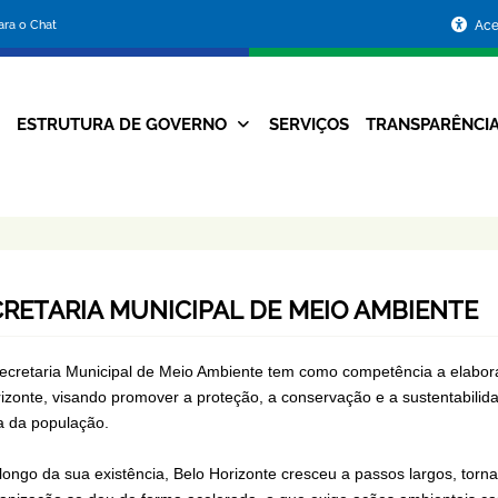
Portal
para o Chat
Ace
da
Prefeitura
ESTRUTURA DE GOVERNO
SERVIÇOS
TRANSPARÊNCI
Navegação
de
Principal
Belo
Horizonte
RETARIA MUNICIPAL DE MEIO AMBIENTE
ecretaria Municipal de Meio Ambiente tem como competência a elabor
izonte, visando promover a proteção, a conservação e a sustentabilida
a da população.
longo da sua existência, Belo Horizonte cresceu a passos largos, torn