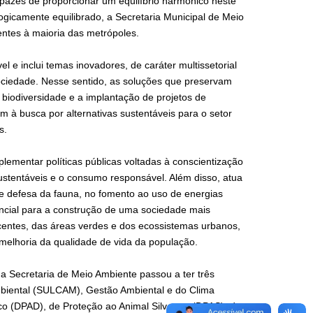
pazes de proporcionar um equilíbrio harmônico neste
gicamente equilibrado, a Secretaria Municipal de Meio
entes à maioria das metrópoles.
l e inclui temas inovadores, de caráter multissetorial
sociedade. Nesse sentido, as soluções que preservam
a biodiversidade e a implantação de projetos de
 à busca por alternativas sustentáveis para o setor
es.
lementar políticas públicas voltadas à conscientização
sustentáveis e o consumo responsável. Além disso, atua
e defesa da fauna, no fomento ao uso de energias
cial para a construção de uma sociedade mais
centes, das áreas verdes e dos ecossistemas urbanos,
melhoria da qualidade de vida da população.
a Secretaria de Meio Ambiente passou a ter três
mbiental (SULCAM), Gestão Ambiental e do Clima
o (DPAD), de Proteção ao Animal Silvestre (DPAS), de