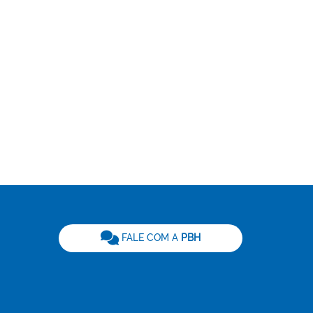
be
FALE COM A
PBH