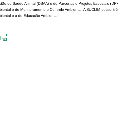
tão de Saúde Animal (DSAA) e de Parcerias e Projetos Especiais (DP
iental e de Monitoramento e Controle Ambiental. A SUCLIM possui três
iental e a de Educação Ambiental.
IMPRIMIR
ESTA
PÁGINA