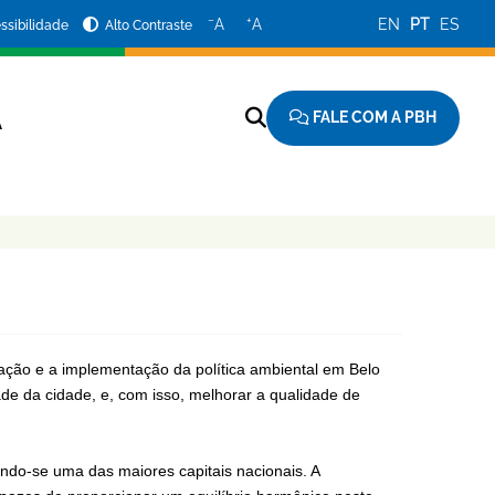
−
+
A
A
EN
PT
ES
ssibilidade
Alto Contraste
FALE COM A PBH
A
ação e a implementação da política ambiental em Belo
de da cidade, e, com isso, melhorar a qualidade de
ando-se uma das maiores capitais nacionais. A