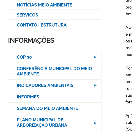
urb
NOTÍCIAS MEIO AMBIENTE
pro
Amb
SERVIÇOS
CONTATO | ESTRUTURA
A a
e m
INFORMAÇÕES
os 
red
eco
COP 30
Por
CONFERÊNCIA MUNICIPAL DO MEIO
AMBIENTE
amb
na 
INDICADORES AMBIENTAIS
ren
sus
INFORMES
for
SEMANA DO MEIO AMBIENTE
Apó
PLANO MUNICIPAL DE
sub
ARBORIZAÇÃO URBANA
(SU