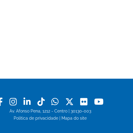
Facebook
Instagram
Linkedin
Tiktok
Whatsapp
X
Flickr
Youtu
Av. Afonso Pena, 1212 - Centro | 30130-003
Política de privacidade
|
Mapa do site