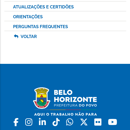
ATUALIZAÇÕES E CERTIDÕES
ORIENTAÇÕES
PERGUNTAS FREQUENTES
VOLTAR
Facebook
Instagram
Linkedin
Tiktok
Whatsapp
X
Flickr
Yo