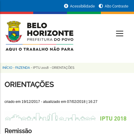
Pular
Portal
Acessibilidade
Alto Contraste
para
da
o
conteúdo
Prefeitura
O
principal
de
Belo
Horizonte
INÍCIO
-
FAZENDA
-
IPTU 2018
-
ORIENTAÇÕES
Trilha
de
ORIENTAÇÕES
navegação
criado em
19/12/2017
- atualizado em
07/02/2018 | 16:27
Remissão