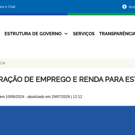
Portal
para o Chat
Ace
da
Prefeitura
ESTRUTURA DE GOVERNO
SERVIÇOS
TRANSPARÊNCI
Navegação
de
Principal
Belo
EJA
Horizonte
RAÇÃO DE EMPREGO E RENDA PARA ES
 em
10/06/2024
- atualizado em
29/07/2026 | 12:12