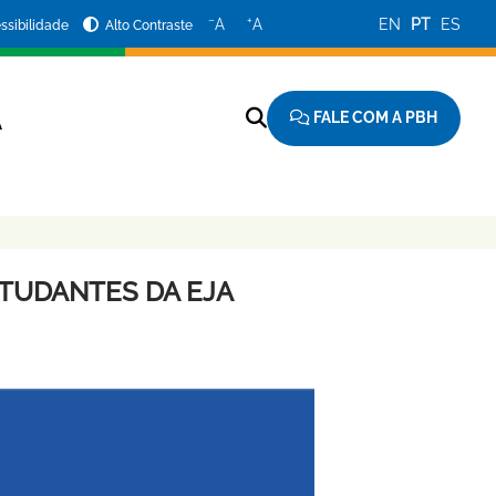
−
+
A
A
EN
PT
ES
ssibilidade
Alto Contraste
FALE COM A PBH
A
TUDANTES DA EJA