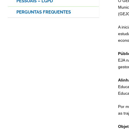
PESSOAIS – LGPD
O GER
Munic
PERGUNTAS FREQUENTES
(GEJO
A inic
estud
econom
Públi
EJA n
gestor
Alin
Educa
Educa
Por m
as tra
Objet