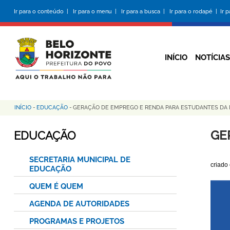
Pular
Ir para o conteúdo |
Ir para o menu |
Ir para a busca |
Ir para o rodapé |
Ir 
para
o
conteúdo
principal
INÍCIO
NOTÍCIAS
INÍCIO
-
EDUCAÇÃO
-
GERAÇÃO DE EMPREGO E RENDA PARA ESTUDANTES DA 
Trilha
de
GE
EDUCAÇÃO
navegação
SECRETARIA MUNICIPAL DE
criado
EDUCAÇÃO
QUEM É QUEM
AGENDA DE AUTORIDADES
PROGRAMAS E PROJETOS