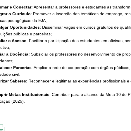
rmar e Conectar:
Apresentar a professores e estudantes as transform
grar o Currículo
: Promover a inserção das temáticas de emprego, re
icas pedagógicas da EJA;
ulgar Oportunidades
: Disseminar vagas em cursos gratuitos de qualif
ituições públicas e parceiras;
liar o Acesso
: Facilitar a participação dos estudantes em oficinas, se
utiva;
iar a Docência:
Subsidiar os professores no desenvolvimento de prop
dantes;
alecer Parcerias
: Ampliar a rede de cooperação com órgãos públicos,
edade civil;
rizar Saberes
: Reconhecer e legitimar as experiências profissionais 
;
rir Metas Institucionais
: Contribuir para o alcance da Meta 10 do 
cação (2025).