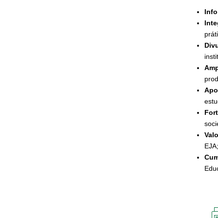
Info
Inte
prát
Div
inst
Amp
prod
Apo
estu
Fort
soci
Valo
EJA
Cump
Edu