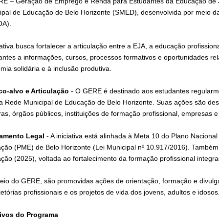
E – Geração de Emprego e Renda para Estudantes da Educação de Jov
ipal de Educação de Belo Horizonte (SMED), desenvolvida por meio d
A).
iativa busca fortalecer a articulação entre a EJA, a educação profissi
antes a informações, cursos, processos formativos e oportunidades r
ia solidária e à inclusão produtiva.
co-alvo e Articulação
- O GERE é destinado aos estudantes regularm
a Rede Municipal de Educação de Belo Horizonte. Suas ações são des
as, órgãos públicos, instituições de formação profissional, empresas e
hamento Legal
- A iniciativa está alinhada à Meta 10 do Plano Naciona
ção (PME) de Belo Horizonte (Lei Municipal nº 10.917/2016). Também 
ção (2025), voltada ao fortalecimento da formação profissional integr
eio do GERE, são promovidas ações de orientação, formação e divulg
jetórias profissionais e os projetos de vida dos jovens, adultos e idosos
ivos do Programa