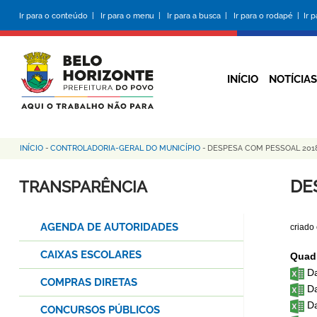
Pular
Ir para o conteúdo |
Ir para o menu |
Ir para a busca |
Ir para o rodapé |
Ir 
para
o
conteúdo
principal
INÍCIO
NOTÍCIAS
INÍCIO
-
CONTROLADORIA-GERAL DO MUNICÍPIO
-
DESPESA COM PESSOAL 201
Trilha
de
DE
TRANSPARÊNCIA
navegação
AGENDA DE AUTORIDADES
criado
CAIXAS ESCOLARES
Quadr
Da
COMPRAS DIRETAS
Da
Da
CONCURSOS PÚBLICOS