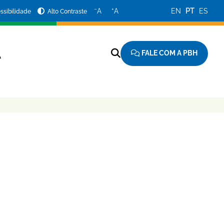
−
+
A
A
EN
PT
ES
ssibilidade
Alto Contraste
FALE COM A PBH
A