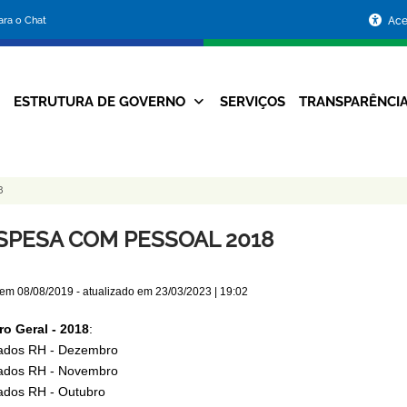
Portal
para o Chat
Ace
da
Prefeitura
ESTRUTURA DE GOVERNO
SERVIÇOS
TRANSPARÊNCI
Navegação
de
Principal
Belo
8
Horizonte
SPESA COM PESSOAL 2018
 em
08/08/2019
- atualizado em
23/03/2023 | 19:02
o Geral - 2018
:
dos RH - Dezembro
dos RH - Novembro
dos RH - Outubro