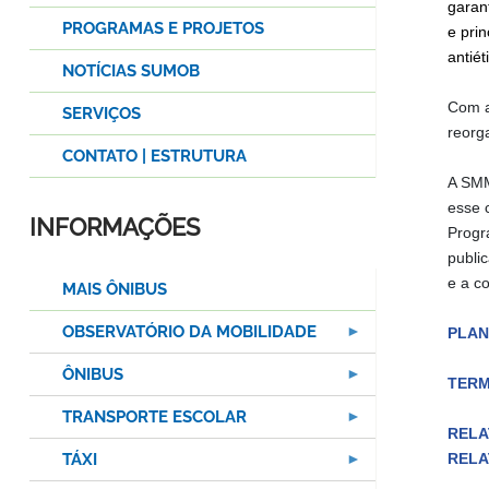
garan
PROGRAMAS E PROJETOS
e prin
antié
NOTÍCIAS SUMOB
Com a
SERVIÇOS
reorg
CONTATO | ESTRUTURA
A SMM
esse 
INFORMAÇÕES
Progr
publi
e a c
MAIS ÔNIBUS
OBSERVATÓRIO DA MOBILIDADE
PLAN
ÔNIBUS
TERM
TRANSPORTE ESCOLAR
RELA
TÁXI
RELA