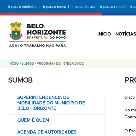
Pular
Ir para o conteúdo |
Ir para o menu |
Ir para a busca |
Ir para o rodapé |
Ir 
para
o
conteúdo
principal
INÍCIO
NOTÍCIAS
INÍCIO
-
SUMOB
-
PROGRAMA DE INTEGRIDADE
Trilha
de
PR
SUMOB
navegação
SUPERINTENDÊNCIA DE
criado
MOBILIDADE DO MUNICÍPIO DE
BELO HORIZONTE
No mê
Contr
QUEM É QUEM
O Pro
AGENDA DE AUTORIDADES