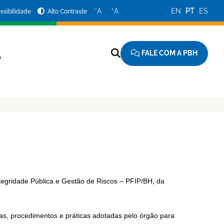
−
+
A
A
EN
PT
ES
ssibilidade
Alto Contraste
FALE COM A PBH
A
egridade Pública e Gestão de Riscos – PFIP/BH, da
as, procedimentos e práticas adotadas pelo órgão para