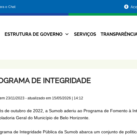
Portal
para o Chat
Ace
da
Prefeitura
ESTRUTURA DE GOVERNO
SERVIÇOS
TRANSPARÊNCI
Navegação
de
Principal
Belo
Horizonte
OGRAMA DE INTEGRIDADE
 em
23/11/2023
- atualizado em
15/05/2026 | 14:12
s de outubro de 2022, a Sumob aderiu ao Programa de Fomento à Int
oladoria Geral do Município de Belo Horizonte.
grama de Integridade Pública da Sumob abarca um conjunto de polític