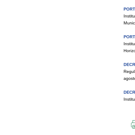
PORT
Insti
Munic
PORT
Insti
Horiz
DECR
Regul
agost
DECR
Instit