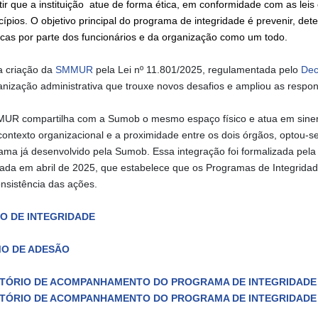
tir que a instituição atue de forma ética, em conformidade com as leis
cípios. O objetivo principal do programa de integridade é prevenir, dete
ticas por parte dos funcionários e da organização como um todo.
 criação da
SMMUR
pela Lei nº 11.801/2025, regulamentada pelo
Decr
anização administrativa que trouxe novos desafios e ampliou as respon
UR compartilha com a Sumob o mesmo espaço físico e atua em sinerg
contexto organizacional e a proximidade entre os dois órgãos, optou-
ama já desenvolvido pela Sumob. Essa integração foi formalizada pel
cada em abril de 2025, que estabelece que os Programas de Integrida
onsistência das ações.
O DE INTEGRIDADE
O DE ADESÃO
TÓRIO DE ACOMPANHAMENTO DO PROGRAMA DE INTEGRIDADE -
TÓRIO DE ACOMPANHAMENTO DO PROGRAMA DE INTEGRIDADE -