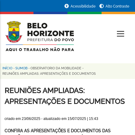
Pular
Portal
Acessibilidade
Alto Contraste
para
da
o
conteúdo
Prefeitura
O
principal
de
Belo
Horizonte
INÍCIO
-
SUMOB
-
OBSERVATORIO DA MOBILIDADE
-
Trilha
REUNIÕES AMPLIADAS: APRESENTAÇÕES E DOCUMENTOS
de
REUNIÕES AMPLIADAS:
navegação
APRESENTAÇÕES E DOCUMENTOS
criado em
23/06/2025
- atualizado em
15/07/2025 | 15:43
CONFIRA AS APRESENTAÇÕES E DOCUMENTOS DAS