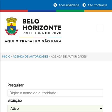
Pular
Portal
Acessibilidade
Alto Contraste
para
da
o
conteúdo
Prefeitura
O
principal
de
Belo
Horizonte
INÍCIO
-
AGENDA DE AUTORIDADES
-
AGENDA DE AUTORIDADES
Trilha
de
navegação
Pesquisar
Situação