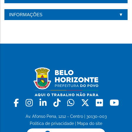
INFORMAÇÕES
Facebook
Instagram
Linkedin
Tiktok
Whatsapp
X
Flickr
Yo
Av. Afonso Pena, 1212 - Centro | 30130-003
Política de privacidade
|
Mapa do site