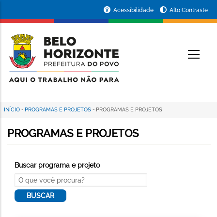
Pular
Portal
Acessibilidade
Alto Contraste
para
da
o
conteúdo
Prefeitura
O
principal
de
Belo
Horizonte
INÍCIO
-
PROGRAMAS E PROJETOS
-
PROGRAMAS E PROJETOS
Trilha
de
PROGRAMAS E PROJETOS
navegação
Buscar programa e projeto