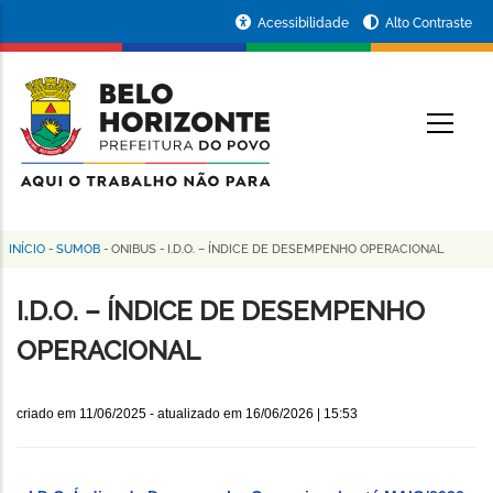
Pular
Portal
Acessibilidade
Alto Contraste
para
da
o
conteúdo
Prefeitura
O
principal
de
Belo
Horizonte
INÍCIO
-
SUMOB
-
ONIBUS
-
I.D.O. – ÍNDICE DE DESEMPENHO OPERACIONAL
Trilha
de
I.D.O. – ÍNDICE DE DESEMPENHO
navegação
OPERACIONAL
criado em
11/06/2025
- atualizado em
16/06/2026 | 15:53