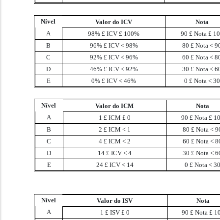
Nível
Valor do ICV
Nota
A
98%
£
ICV
£
100%
90
£
Nota
£
10
B
96%
£
ICV
<
98%
80
£
Nota
<
9
C
92%
£
ICV
<
96%
60
£
Nota
<
8
D
46%
£
ICV
<
92%
30
£
Nota
<
6
E
0%
£
ICV
<
46%
0
£
Nota
<
30
Nível
Valor do ICM
Nota
A
1
£
ICM
£
0
90
£
Nota
£
10
B
2
£
ICM
<
1
80
£
Nota
<
9
C
4
£
ICM
<
2
60
£
Nota
<
8
D
14
£
ICV
<
4
30
£
Nota
<
6
E
24
£
ICV
<
14
0
£
Nota
<
3
Nível
Valor do ISV
Nota
A
1
£
ISV
£
0
90
£
Nota
£
1