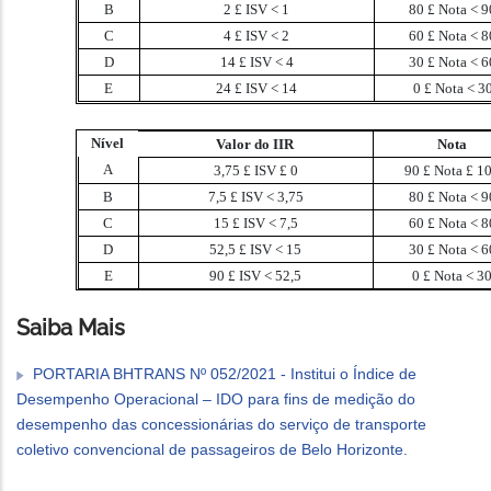
B
2
£
ISV
<
1
80
£
Nota
<
9
C
4
£
ISV
<
2
60
£
Nota
<
8
D
14
£
ISV
<
4
30
£
Nota
<
6
E
24
£
ISV
<
14
0
£
Nota
<
3
Nível
Valor do IIR
Nota
A
3,75
£
ISV
£
0
90
£
Nota
£
1
B
7,5
£
ISV
<
3,75
80
£
Nota
<
9
C
15
£
ISV
<
7,5
60
£
Nota
<
8
D
52,5
£
ISV
<
15
30
£
Nota
<
6
E
90
£
ISV
<
52,5
0
£
Nota
<
3
Saiba Mais
PORTARIA BHTRANS Nº 052/2021 - Institui o Índice de
Desempenho Operacional – IDO para fins de medição do
desempenho das concessionárias do serviço de transporte
coletivo convencional de passageiros de Belo Horizonte.