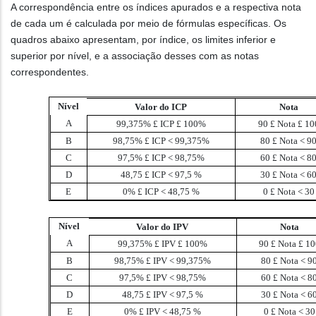
A correspondência entre os índices apurados e a respectiva nota
de cada um é calculada por meio de fórmulas específicas. Os
quadros abaixo apresentam, por índice, os limites inferior e
superior por nível, e a associação desses com as notas
correspondentes.
Nível
Valor do ICP
Nota
A
99,375%
£
ICP
£
100%
90
£
Nota
£
10
B
98,75%
£
ICP
<
99,375%
80
£
Nota
<
9
C
97,5%
£
ICP
<
98,75%
60
£
Nota
<
8
D
48,75
£
ICP
<
97,5 %
30
£
Nota
<
6
E
0%
£
ICP
<
48,75 %
0
£
Nota
<
30
Nível
Valor do IPV
Nota
A
99,375%
£
IPV
£
100%
90
£
Nota
£
10
B
98,75%
£
IPV
<
99,375%
80
£
Nota
<
9
C
97,5%
£
IPV
<
98,75%
60
£
Nota
<
8
D
48,75
£
IPV
<
97,5 %
30
£
Nota
<
6
E
0%
£
IPV
<
48,75 %
0
£
Nota
<
30