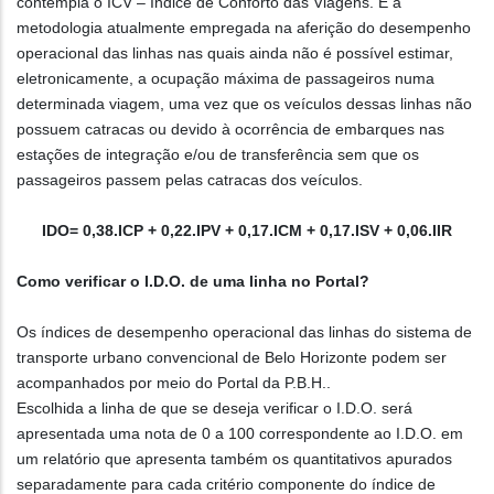
contempla o ICV – Índice de Conforto das Viagens. É a
metodologia atualmente empregada na aferição do desempenho
operacional das linhas nas quais ainda não é possível estimar,
eletronicamente, a ocupação máxima de passageiros numa
determinada viagem, uma vez que os veículos dessas linhas não
possuem catracas ou devido à ocorrência de embarques nas
estações de integração e/ou de transferência sem que os
passageiros passem pelas catracas dos veículos.
IDO= 0,38.ICP + 0,22.IPV + 0,17.ICM + 0,17.ISV + 0,06.IIR
Como verificar o I.D.O. de uma linha no Portal?
Os índices de desempenho operacional das linhas do sistema de
transporte urbano convencional de Belo Horizonte podem ser
acompanhados por meio do Portal da P.B.H..
Escolhida a linha de que se deseja verificar o I.D.O. será
apresentada uma nota de 0 a 100 correspondente ao I.D.O. em
um relatório que apresenta também os quantitativos apurados
separadamente para cada critério componente do índice de