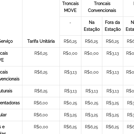
Troncais
Troncais
MOVE
Convencionais
-
Na
Fora da
N
Estação
Estação
Est
Serviço
Tarifa Unitária
R$6,25
R$6,25
R$6,25
R$6
cais
R$6,25
R$0,00
R$0,00
R$3,13
R$0
VE
cais
R$6,25
R$3,13
R$0,00
R$3,13
R$0
encionais
uturais
R$6,25
R$3,13
R$3,13
R$3,13
R$0
mentadoras
R$6,00
R$0,25
R$0,25
R$3,25
R$3
ular
R$6,00
R$3,25
R$3,25
R$3,25
R$3
s e
R$0,00
R$6,25
R$6,25
R$6,25
R$6
las