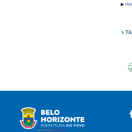
▶
His
TA