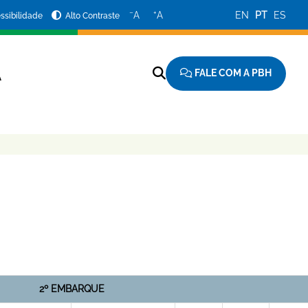
−
+
A
A
EN
PT
ES
ssibilidade
Alto Contraste
FALE COM A PBH
A
2º EMBARQUE