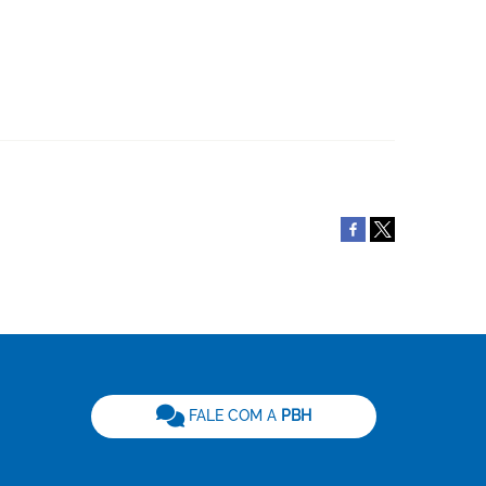
be
FALE COM A
PBH