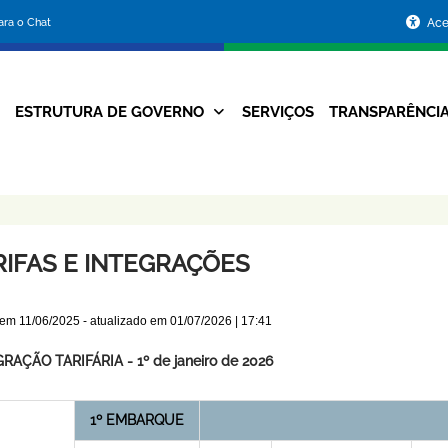
Portal
para o Chat
Ace
da
Prefeitura
ESTRUTURA DE GOVERNO
SERVIÇOS
TRANSPARÊNCI
Navegação
de
Principal
Belo
Horizonte
RIFAS E INTEGRAÇÕES
 em
11/06/2025
- atualizado em
01/07/2026 | 17:41
RAÇÃO TARIFÁRIA - 1º de janeiro de 2026
1º EMBARQUE