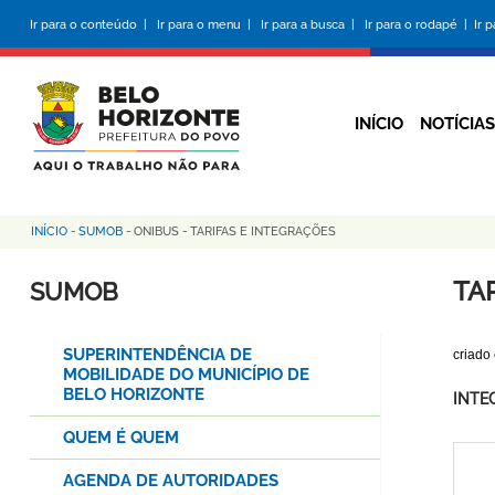
Pular
Ir para o conteúdo |
Ir para o menu |
Ir para a busca |
Ir para o rodapé |
Ir 
para
o
conteúdo
principal
INÍCIO
NOTÍCIAS
INÍCIO
-
SUMOB
-
ONIBUS
-
TARIFAS E INTEGRAÇÕES
Trilha
de
TA
SUMOB
navegação
SUPERINTENDÊNCIA DE
criado
MOBILIDADE DO MUNICÍPIO DE
BELO HORIZONTE
INTEG
QUEM É QUEM
AGENDA DE AUTORIDADES