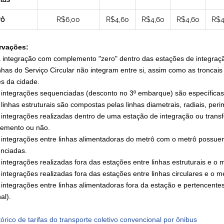
rô
R$6,00
R$4,60
R$4,60
R$4,60
R$4
rvações:
á integração com complemento "zero" dentro das estações de integraçã
inhas do Serviço Circular não integram entre si, assim como as tronca
es da cidade.
s integrações sequenciadas (desconto no 3º embarque) são específicas 
 linhas estruturais são compostas pelas linhas diametrais, radiais, per
s integrações realizadas dentro de uma estação de integração ou trans
emento ou não.
s integrações entre linhas alimentadoras do metrô com o metrô possuem
nciadas.
s integrações realizadas fora das estações entre linhas estruturais e o
 integrações realizadas fora das estações entre linhas circulares e o 
s integrações entre linhas alimentadoras fora da estação e pertencente
al).
tórico de tarifas do transporte coletivo convencional por ônibus