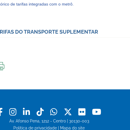
tórico de tarifas integradas com o metrô.
RIFAS DO TRANSPORTE SUPLEMENTAR
IMPRIMIR
ESTA
PÁGINA
Facebook
Instagram
Linkedin
Tiktok
Whatsapp
X
Flickr
Youtu
Av. Afonso Pena, 1212 - Centro | 30130-003
Política de privacidade
|
Mapa do site