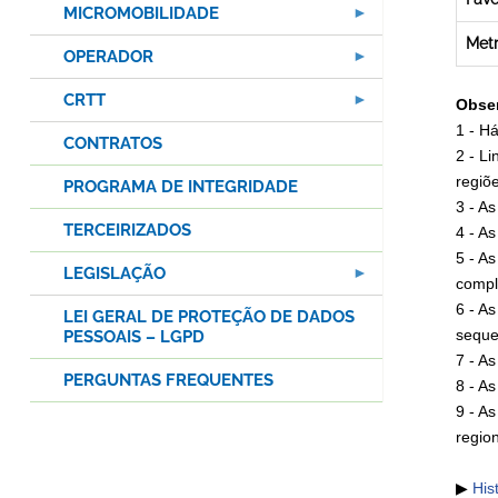
MICROMOBILIDADE
Met
OPERADOR
CRTT
Obse
1 - H
CONTRATOS
2 - L
regiõ
PROGRAMA DE INTEGRIDADE
3 - A
TERCEIRIZADOS
4 - As
5 - A
LEGISLAÇÃO
compl
6 - A
LEI GERAL DE PROTEÇÃO DE DADOS
seque
PESSOAIS – LGPD
7 - A
PERGUNTAS FREQUENTES
8 - As
9 - A
region
▶
His