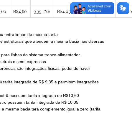
,60
R$4,60
3,35 (*6)
R$4,05
R$4,05
R$0,00
R$6,00
o entre linhas de mesma tarifa.
is e estruturais que atendem a mesma bacia nas diversas
para linhas do sistema tronco-alimentador.
imetrais e semi-expressas.
ferências são integrações físicas, podendo haver
 tarifa integrada de R$ 9,35 e permitem integrações
 metrô possuem tarifa integrada de R$10,60.
metrô possuem tarifa integrada de R$ 10,05.
s a mesma bacia terá complemento igual a zero (tarifa