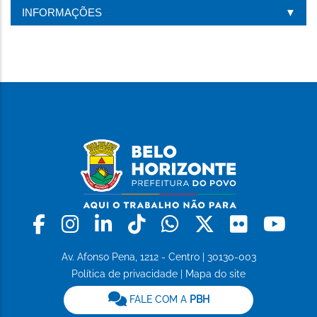
INFORMAÇÕES
Facebook
Instagram
Linkedin
Tiktok
Whatsapp
X
Flickr
Yo
Av. Afonso Pena, 1212 - Centro | 30130-003
Política de privacidade
|
Mapa do site
FALE COM A
PBH