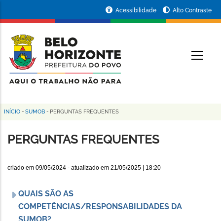
Pular
Portal
Acessibilidade
Alto Contraste
para
da
o
conteúdo
Prefeitura
O
principal
de
Belo
Horizonte
INÍCIO
-
SUMOB
-
PERGUNTAS FREQUENTES
Trilha
de
PERGUNTAS FREQUENTES
navegação
criado em
09/05/2024
- atualizado em
21/05/2025 | 18:20
QUAIS SÃO AS
COMPETÊNCIAS/RESPONSABILIDADES DA
SUMOB?