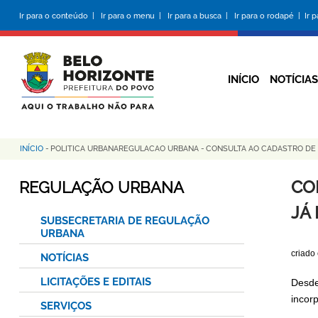
Pular
Ir para o conteúdo |
Ir para o menu |
Ir para a busca |
Ir para o rodapé |
Ir 
para
o
conteúdo
principal
INÍCIO
NOTÍCIAS
INÍCIO
-
POLITICA URBANAREGULACAO URBANA
-
CONSULTA AO CADASTRO DE 
Trilha
de
CO
REGULAÇÃO URBANA
navegação
JÁ
SUBSECRETARIA DE REGULAÇÃO
URBANA
criado
NOTÍCIAS
LICITAÇÕES E EDITAIS
Desde
incor
SERVIÇOS