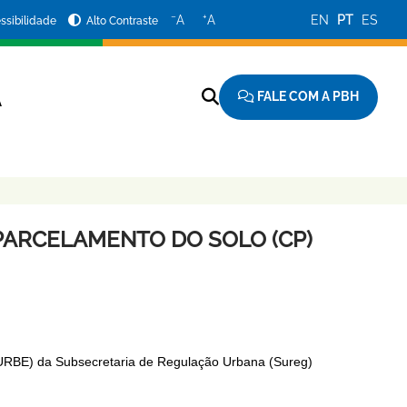
−
+
A
A
EN
PT
ES
ssibilidade
Alto Contraste
FALE COM A PBH
A
PARCELAMENTO DO SOLO (CP)
IURBE) da Subsecretaria de Regulação Urbana (Sureg)