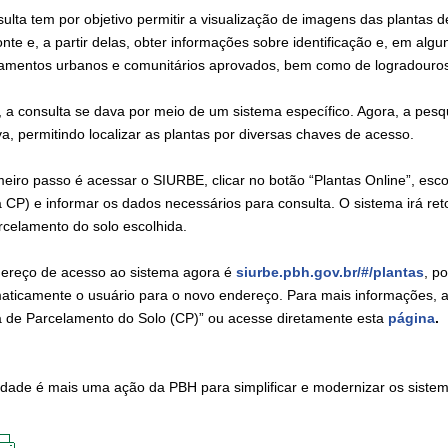
sulta tem por objetivo permitir a visualização de imagens das plantas
onte e, a partir delas, obter informações sobre identificação e, em alg
amentos urbanos e comunitários aprovados, bem como de logradouros e
, a consulta se dava por meio de um sistema específico. Agora, a pesq
iva, permitindo localizar as plantas por diversas chaves de acesso.
meiro passo é acessar o SIURBE, clicar no botão “Plantas Online”, esco
a CP) e informar os dados necessários para consulta. O sistema irá 
rcelamento do solo escolhida.
ereço de acesso ao sistema agora é
siurbe.pbh.gov.br/#/plantas
, p
aticamente o usuário para o novo endereço. Para mais informações, 
a de Parcelamento do Solo (CP)” ou acesse diretamente esta
página
.
idade é mais uma ação da PBH para simplificar e modernizar os sistem