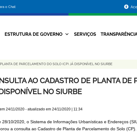
Portal
para o Chat
Ace
da
Prefeitura
ESTRUTURA DE GOVERNO
SERVIÇOS
TRANSPARÊNCI
Navegação
de
Principal
Belo
PLANTA DE PARCELAMENTO DO SOLO (CP) JÁ DISPONÍVEL NO SIURBE
Horizonte
NSULTA AO CADASTRO DE PLANTA DE 
 DISPONÍVEL NO SIURBE
 em
24/11/2020
- atualizado em
24/11/2020 | 11:34
 28/10/2020, o Sistema de Informações Urbanísticas e Endereços (S
porou a consulta ao Cadastro de Planta de Parcelamento do Solo (CP).