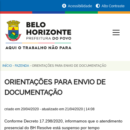
Pular
Portal
Acessibilidade
Alto Contraste
para
da
o
conteúdo
Prefeitura
O
principal
de
Belo
Horizonte
INÍCIO
-
FAZENDA
-
ORIENTAÇÕES PARA ENVIO DE DOCUMENTAÇÃO
Trilha
de
ORIENTAÇÕES PARA ENVIO DE
navegação
DOCUMENTAÇÃO
criado em
20/04/2020
- atualizado em
21/04/2020 | 14:08
Conforme Decreto 17.298/2020, informamos que o atendimento
presencial do BH Resolve está suspenso por tempo