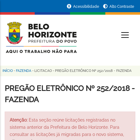
Pular
Portal
Acessibilidade
Alto Contraste
para
da
o
conteúdo
Prefeitura
O
principal
de
Belo
Horizonte
INÍCIO
-
FAZENDA
-
LICITACAO
-
PREGÃO ELETRÔNICO Nº 252/2018 - FAZENDA
Trilha
de
PREGÃO ELETRÔNICO Nº 252/2018 -
navegação
FAZENDA
Atenção:
Esta seção reúne licitações registradas no
sistema anterior da Prefeitura de Belo Horizonte. Para
consultar as licitações já migradas para o novo sistema,