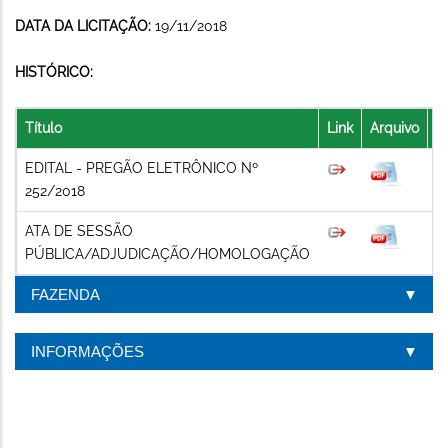
DATA DA LICITAÇÃO:
19/11/2018
HISTÓRICO:
Título
Link
Arquivo
D
EDITAL - PREGÃO ELETRÔNICO Nº
2
252/2018
ATA DE SESSÃO
1
PÚBLICA/ADJUDICAÇÃO/HOMOLOGAÇÃO
FAZENDA
INFORMAÇÕES